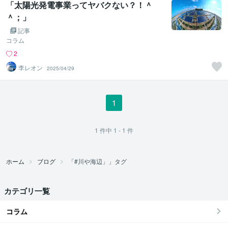
「太陽光発電事業ってヤバクない？！＾
＾；」
記事
コラム
2
李レオン
2025/04/29
1
1
件中
1 - 1
件
ホーム
ブログ
「#川や海辺」」タグ
カテゴリ一覧
コラム