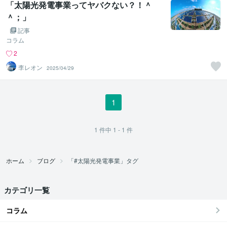
「太陽光発電事業ってヤバクない？！＾
＾；」
記事
コラム
2
李レオン
2025/04/29
1
1
件中
1 - 1
件
ホーム
ブログ
「#太陽光発電事業」タグ
カテゴリ一覧
コラム