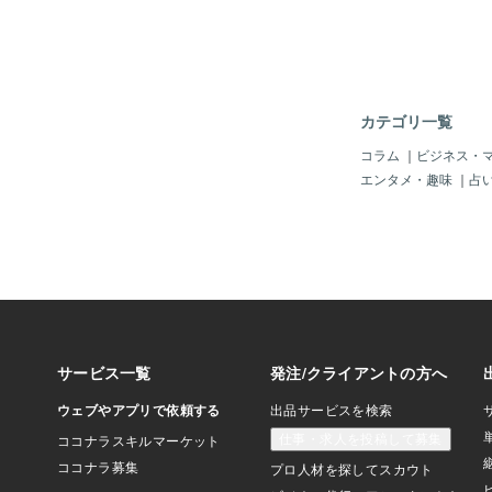
にかを経験されてその
になったのかな、と思
いた時からその考え方
そうなのです。私は今
日より絶対いい日にな
ティブに眠りにつく習
カテゴリ一覧
が、なんだかとっても
じたのです。一日をそ
コラム
｜
ビジネス・
られるほど、感謝でい
エンタメ・趣味
｜
占
眠りについたら、翌朝
違ってくるんだろうな
す。🌞今年の目標に
う感じ、素で感謝でい
ら秘訣を盗んでみたい
した。会話の中でこれ
思ったのは、「人間完
いいし、その方が人間
思う🥰」という言葉
璧を目指そうとして自
があり、苦しいなと感
ですが、なんて深い言
ちょっとそれを真似さ
な、と素敵な発見があ