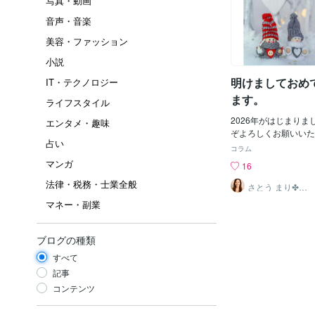
写真・動画
音声・音楽
美容・ファッション
小説
明けましておめ
IT・テクノロジー
ます。
ライフスタイル
2026年がはじまり
エンタメ・趣味
ぞよろしくお願いいた
占い
の方の最後の仕事の日
コラム
な女性が「明日は今日
マンガ
16
なる、と思うから」と
法律・税務・士業全般
た。正直私の心の中で
さとう まり✤悩
めるあなたのそ
驚きました。5人中3
マネー・副業
ばにいます
えで、握手を求めるほ
らっしゃるご様子に、
だけ賛同できずにいま
ブログの種類
らそんなに前向きでい
すべて
か？」と聞くと、「え
でしょ？逆にどうして
記事
わからない💦」と、
コンテンツ
きていらっしゃるのが
た。そんな風に思えな