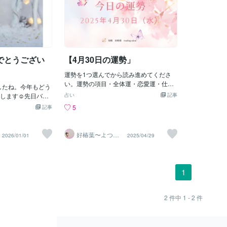
でとうござい
【4月30日の運勢」
運勢を1つ選んでから読み進めてくださ
い。運勢の項目・全体運・恋愛運・仕事
ましたね。今年もどう
運・金運運勢の項目に合わせてメッセー
します☺️先日バー
占い
記事
ジを受け取ってくださいね。4月30日の
に、常連様の素敵
5
記事
運勢今日のあなたは、周囲との不必要な
より絶対いい日に
争いや衝突が落ち着き、穏やかな気持ち
おっしゃいまし
で過ごせるでしょう。タロットカードの
は「え？？😱」と
好椿葉〜よつ
2026/01/01
2025/04/29
「５のワンド」の逆位置は、競争や意見
ば〜
人その女性と同じ考
の対立が収束し、協力体制が築かれる兆
ど共感しあってい
しを示唆しています。これまで煩わしか
私ともう一人の方
った人間関係の摩擦が減り、調和を取り
した。「どうした
1
戻せるでしょう。今日は、周囲との協調
られるんです
性を意識し、平和的な解決を心がけるこ
、だってそう思う
とが大切です。各運勢の詳細全体運：こ
そう思わないのか
2
件中
1 - 2
件
れまで感じていた周囲との意見の衝突
心からそう思って生
や、目標達成への障害が解消され、落ち
伝わってきまし
着いた一日となるでしょう。無駄な争い
い私は、人生でな