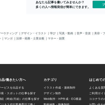
を避け、協力することで物事がスムーズ
あなたも記事を書いてみませんか？
ように考えるよう
ブ
に進み始めます。周囲の意見にも耳を傾
多くの人へ情報発信が簡単にできます。
いましたが物心つ
け、柔軟な対応を心がけることで、より
が当たり前だった
穏やかな時間を過ごせるでしょう。今日
心から「明日は今
は、調和を意識し、周囲との協調性を大
る！」なんてポジ
切にすることが鍵となります。恋愛運：
慣はありません
パートナーとの間や、気になる人との間
素敵だなぁ、と感
で生じていた誤解や衝突が解消に向か
んな気持ちで終え
マーケティング
｜
デザイン・イラスト
｜
学び
｜
写真・動画
｜
音声・音楽
｜
美容・
い、穏やかな関係を取り戻せるでしょ
っぱいの気持ちで
い
｜
マンガ
｜
法律・税務・士業全般
｜
マネー・副業
う。お互いを尊重し、歩み寄る姿勢が大
の目覚めもきっと
切です。シングルの人も、焦らずに自分
、と思ったので
と向き合うことで、内面の平和を取り戻
一つプラスしよう‼そ
し、穏やかな気持ちで新たな出会いを待
っぱいのその方か
つことができるでしょう。今日は、素直
な、と感じたので
な気持ちで相手と接することが、良好な
はヒントかも、と
関係を築く第一歩となります。仕事運：
璧じゃなくて全然
チーム内や同僚との間の意見の対立が収
らしくて素敵だと
まり、協力して仕事を進めることができ
でした。私は少し完
るようになるでしょう。これまで停滞し
分を責めるところ
ていたプロジェクトも、周囲との連携が
じることが多いの
スムーズになることで、進展が見込めま
葉なのでしょう⭐
す。自分の意見ばかりを主張するのでは
せてもらいたい
った年末でした。