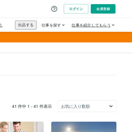
41 件中 1 - 41 件表示