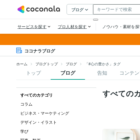
ココナラブログ
ホーム
ブログトップ
ブログ
「#心の豊かさ」タグ
トップ
ブログ
告知
コンテン
すべての
すべてのカテゴリ
コラム
ビジネス・マーケティング
デザイン・イラスト
学び