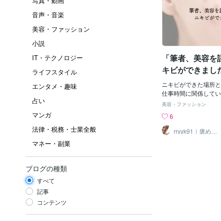
写真・動画
音声・音楽
美容・ファッション
小説
「筆者、美容を
IT・テクノロジー
キビができまし
ライフスタイル
ニキビができた場所と
エンタメ・趣味
仕事時間に関係してい
占い
者の話してすみません
美容・ファッション
キビが眉間にできまし
マンガ
6
原因は肝臓の不調らし
法律・税務・士業全般
「肝臓の仕事時間」→
rryyk91｜褒めら
れ肌カウンセラ
て、 「肝臓に負担が
マネー・副業
ー
なる」って聞いたこと
は、体内に入ってきた
割があるのはよくご存
ブログの種類
飲暴食とかは、肝臓の
すべて
すから、シンプルに肝
の肝臓からのSOSが
記事
体が反応します（から
コンテンツ
る）。 逆もしかりで
まってるときにパフォ