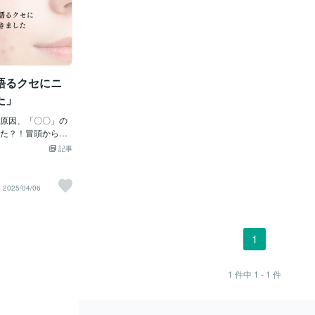
語るクセにニ
た」
原因、「〇〇」の
た？！冒頭から筆
。最近、筆者はニ
記事
た。眉間にできる
い。 しらべたら、
「夜中」らしくっ
2025/04/06
かかると疲れやすく
ないですか？ 肝臓
毒素を分解する役
じと思います。 暴
1
仕事量を増やしま
臓が疲れます。 そ
、疲れや眠気として
1
件中
1 - 1
件
だってよくできて
、肝臓はからだが休
ーマンスMAXで働