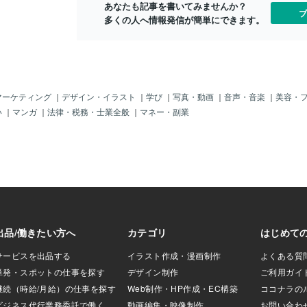
あなたも記事を書いてみませんか？
の睡眠不足（睡眠不
ブ
多くの人へ情報発信が簡単にできます。
眠気の原因にもな
フォーマンスを下
きれなかった不要
出物として出るん
～～～～💡💡💡
！！！ 肝臓・睡眠・
んですね！！！そ
マーケティング
｜
デザイン・イラスト
｜
学び
｜
写真・動画
｜
音声・音楽
｜
美容・
場所が、肝臓が原
い
｜
マンガ
｜
法律・税務・士業全般
｜
マネー・副業
で、筆者は思い当
した！ というの
た環境があるから
を寝かしたら、ほぼ
睡でした。 最近ノ
、家に届いてから
の夜中にブログを
ます。 「まさに睡
てなって、腑（ふ）に
キビの原因をしるだ
不調なのはなんで
きに、 肝臓の仕事
からだにどう