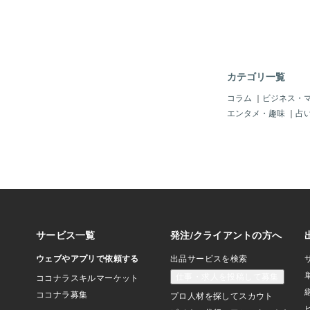
くから、 とくに深夜
足自体が疲れや日中の
る）は、肝臓の仕事パ
げてしまって、分解し
物（毒素とか）が吹き
だそうです。 なるほど～
カテゴリ一覧
💡💡って感じでした
疲れは深い関係がある
コラム
｜
ビジネス・
してそのニキビがでる
エンタメ・趣味
｜
占
因だったら眉間だそう
たる節がありまくりで
も、ここ最近で変わっ
です。 今まで子ども
寝落ち状態で朝まで爆
ートパソコンを買って
は、子どもが寝たあと
ノートパソコンで書き
眠不足･･･！！」っ
落ちました。 ただニ
けじゃなくて、肝臓が
だろう？って考えたと
時間や、肝臓の不調で