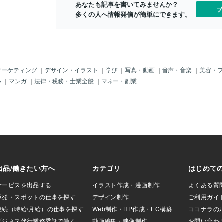
あなたも記事を書いてみませんか？
を教えてくださ
ブ
多くの人へ情報発信が簡単にできます。
、最も困難な問題
ださい。・あなた
揮した経験を教え
失敗から学んだ経
・新しいスキルを
ような努力をしま
して、困難な状況
マーケティング
｜
デザイン・イラスト
｜
学び
｜
写真・動画
｜
音声・音楽
｜
美容・
えてください。・
い
｜
マンガ
｜
法律・税務・士業全般
｜
マネー・副業
るために、どのよ
しましたか？・過
立した際に、どの
？・過去に、時間
、どのように成果
信がない原因を解
ト自信がない原因
ません。以下のポ
前準備を徹底しま
 過去の経験を振り返
ドを書き出しまし
、問題解決、チー
ップなどを発揮し
す。・企業研