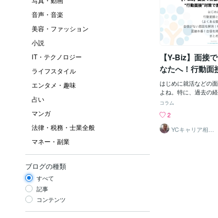
写真・動画
音声・音楽
美容・ファッション
小説
【Y-Biz】面
IT・テクノロジー
なたへ！行動面
ライフスタイル
つける方法
はじめに就活などの面
エンタメ・趣味
よね。特に、過去の経
占い
「行動面接」は、何を
コラム
どう伝えればいいのか
マンガ
2
う方も多いのではない
法律・税務・士業全般
も、大丈夫！この記事
YCキャリア相談
室
基本から、自信を持っ
マネー・副業
対策まで、あなたの不
をお届けします。＊行
面接とは、過去の具体
ブログの種類
て、あなたの能力や適
すべて
手法です。企業は、あ
から、入社後にどのよ
記事
るかを予測します。よ
コンテンツ
標達成のために、困難
に乗り越えましたか？