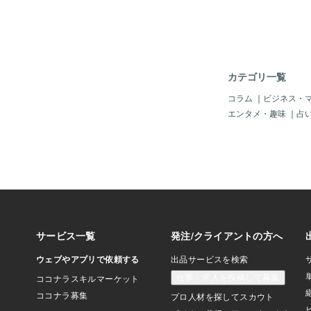
て目標を達成した経験
い。・過去に経験した
解決について教えてく
のリーダーシップを発
てください。・過去に
験を教えてください。
カテゴリ一覧
習得するために、どの
したか？・周囲と協力
コラム
｜
ビジネス・
を乗り越えた経験を教
エンタメ・趣味
｜
占
過去に、目標を達成す
うな計画を立て、実行
去に、周囲と意見が対
ように解決しましたか
や資源が限られた中で
を上げましたか？＊自
消！事前準備のポイン
は、準備不足かもしれ
イントを押さえて、事
しょう。・自己分析:
り、具体的なエピソー
ょう。特に、目標達成
ムワーク、リーダーシ
た経験に焦点を当てま