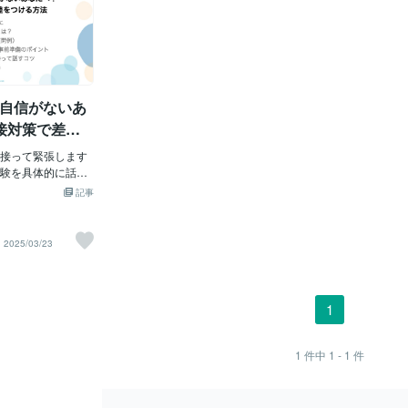
接で自信がないあ
接対策で差を
接って緊張します
験を具体的に話す
話せばいいのか、
記事
、自信がないとい
でしょうか。で
では、行動面接の
2025/03/23
て乗り切るための
安を解消する情報
動面接とは？行動
的な経験に基づい
1
性を評価する面接
なたの過去の行動
うに活躍してくれ
1
件中
1 - 1
件
くある質問例・目
な状況をどのよう
・チームで協力し