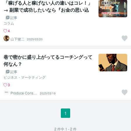
「稼げる人と稼げない人の違いはコレ！」
→ 副業で成功したいなら『お金の思い込
み』を外せ！
記事
コラム
4
山下健二
2025/03/20
巷で密かに盛り上がってるコーチングって
何なん？
記事
ビジネス・マーケティング
3
Produce Consult
2025/03/19
ing
1
2
件中
1 - 2
件