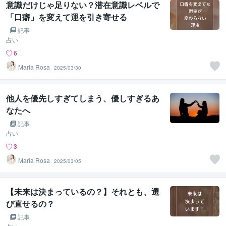
意識だけじゃ足りない？潜在意識レベルで
「口癖」を変えて運を引き寄せる
記事
占い
6
Maria Rosa
2025/03/30
他人を優先しすぎてしまう、優しすぎるあ
なたへ
記事
占い
3
Maria Rosa
2025/03/05
【未来は決まっているの？】それとも、選
び直せるの？
記事