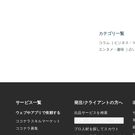
す。 研修制度がある
教えられるので良いの
埋まってしまって忙し
サロンはなかなか技術
のが難しい場合があり
てもらえると思って入
カテゴリ一覧
るので、そこでギャッ
スタッフが自宅や外部
コラム
｜
ビジネス・
くれれば、運営側もあ
エンタメ・趣味
｜
占
そういうスタッフは多
私が運営をしていて思
修やスタッフ教育の時
間以外にとったほうが
す。サロンの運営のシ
修制度は入っていたほ
す。また、そのスタッ
向上したい気持ちにな
ロンの雰囲気や先輩た
います。 向上欲の高
るサロンは入ってきた
の雰囲気により向上心
ます。