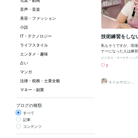
写真・動画
音声・音楽
美容・ファッション
小説
技術練習をしな
IT・テクノロジー
ライフスタイル
私もそうですが、現場
ナーになった人は練習
エンタメ・趣味
たと思います。技術を
ビジネス・マーケティング
接客でお客様に鍛えら
占い
2
で身についたものは簡
マンガ
のではありません。 居残り練習や休日は
セミナーに行くなどの
法律・税務・士業全般
ネイルサロンサ
す。 でもそれを同じ
ポート
マネー・副業
制するものでもありま
ら自分の技術を向上し
になることが大事です
ブログの種類
タッフがどれぐらいや
よりますが中には会社
すべて
スタッフがいるように感じ
記事
たらサロンが技術を教
コンテンツ
前、自分の技術が上が
のせいって言う声も聞