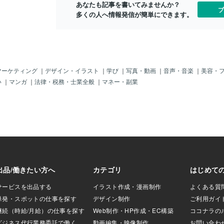
サロンは社内研修で
あなたも記事を書いてみませんか？
ブ
ですが、お客様で
多くの人へ情報発信が簡単にできます。
いサロンや小規模
研修の時間を取る
ます。 技術を教え
ってくる社員もい
プが生まれます。
で技術練習をして
マーケティング
｜
デザイン・イラスト
｜
学び
｜
写真・動画
｜
音声・音楽
｜
美容・
りがたいですが、
い
｜
マンガ
｜
法律・税務・士業全般
｜
マネー・副業
くはありません。
ったのは、技術研
間はサロン営業時
良いということで
ステム化の中に研
うが良いと思いま
フが自分の技術を
るかどうかは、サ
ちも関係すると思
いスタッフが沢山い
新人もそのサロン
を持つ傾向があり