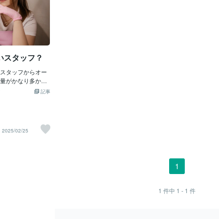
いスタッフ？
スタッフからオー
量がかなり多かっ
勉強して練習し、
記事
れ、サロンワーク
単に積み上がるも
努力をしたもので
2025/02/25
ようにスタッフに強
せん。スタッフ自
ようという気持ち
。 新しく入れたス
1
る気があるかにも
の体制に依存する
ます。 入社し
1
件中
1 - 1
件
えてくれて当たり
らないのはサロン
いたことがありま