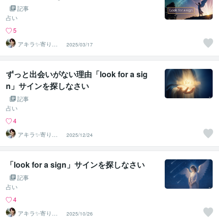
記事
占い
5
アキラ✨寄り添
2025/03/17
う聴き手 迷い不
安の相談室
ずっと出会いがない理由「look for a sig
n」サインを探しなさい
記事
占い
4
アキラ✨寄り添
2025/12/24
う聴き手 迷い不
安の相談室
「look for a sign」サインを探しなさい
記事
占い
4
アキラ✨寄り添
2025/10/26
う聴き手 迷い不