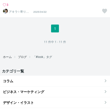
3
アキラ✨寄り添
2025/04/22
う聴き手 迷い不
安の相談室
1
11
件中
1 - 11
件
ホーム
ブログ
「#look」タグ
カテゴリ一覧
コラム
ビジネス・マーケティング
デザイン・イラスト