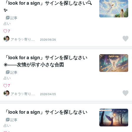
「look for a sign」サインを探しなさい🔍
✨
記事
占い
7
アキラ✨寄り添
2026/06/26
う聴き手 迷い不
安の相談室
「look for a sign」サインを探しなさい
✳️――友情が示す小さな合図
記事
占い
7
アキラ✨寄り添
2026/04/05
う聴き手 迷い不
安の相談室
「look for a sign」サインを探しなさい
記事
占い