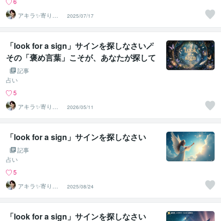
6
アキラ✨寄り添
2025/07/17
う聴き手 迷い不
安の相談室
「look for a sign」サインを探しなさい🪄
その「褒め言葉」こそが、あなたが探して
いた答えです
記事
占い
5
アキラ✨寄り添
2026/05/11
う聴き手 迷い不
安の相談室
「look for a sign」サインを探しなさい
記事
占い
5
アキラ✨寄り添
2025/08/24
う聴き手 迷い不
安の相談室
「look for a sign」サインを探しなさい