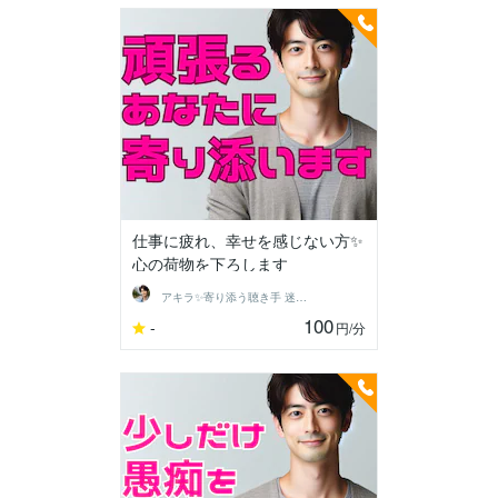
仕事に疲れ、幸せを感じない方✨
心の荷物を下ろします
アキラ✨寄り添う聴き手 迷い不安の相談室
100
-
円
/分