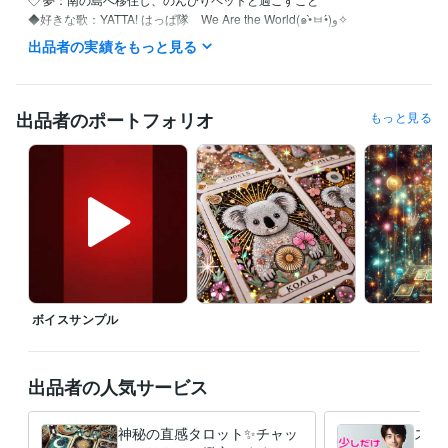
◆好きな歌：YATTA! はっぱ隊　We Are the World(๑•̀ㅂ•́)و✧

出品者の実績をもっと見る
【自分を愛し、自然体で生きるためのセルフラブ実践ガイド】

●私はこんな人間でした…

出品者のポートフォリオ
もっと見る
仕事も恋愛も、なんだかうまくいかない

他人と自分を比べては自虐して

ついには「私なんて、どうせ無理」と自責の毎日…

しかし、そんな生活を続けているうちに、気づいたんです

『本当の幸せは、自分を愛することから始まる』

その日から私は

・自分を認める（良い所も悪い所も）

ボイスサンプル
・その全てが自分なんだと受け入れる

・自分を大切にする。ことを実践しています

●自分を愛することで生活が激変！

出品者の人気サービス
毎日のジャーナリング

神秘の直感タロット✨チャッ
スト
自分の感情に向き合う事を大切にして
