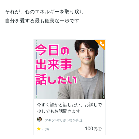
それが、心のエネルギーを取り戻し
自分を愛する最も確実な一歩です。
今すぐ誰かと話したい、お試しで
少しでもお話聞きます
アキラ✨寄り添う聴き手 迷い不安の相談室
100
-
円
/分
(3)