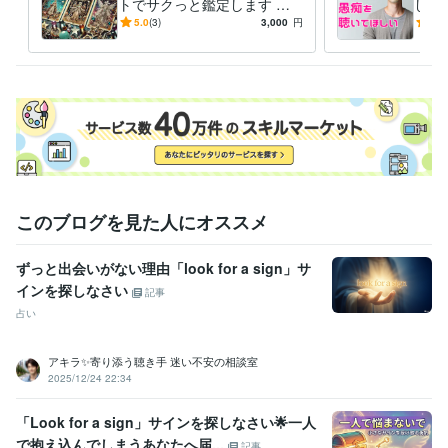
トでサクっと鑑定します タ
した
少しずつ自分を好きになれるようになっていきました

ロットで✨チャット占い一度
族、
5.0
(3)
3,000
円
5.0
試してみませんか？
重荷
自分を愛せるようになると

世界が一気に輝きだすんです！

自信が生まれる、人間関係が良くなる

仕事も良い流れになる、愛を持って他者と関われる

そんな幸せの連鎖を起こせるのが「セルフラブ」です！
経験職種
このブログを見た人にオススメ
マーケティング / 広告・宣伝・プロモーション
カスタマーサポート・カスタマーサクセス / コールセンター管理・運
営
経験年数 : 3年
ずっと出会いがない理由「look for a sign」サ
ライフスタイル・その他 / 占い師
インを探しなさい
記事
ライフスタイル・その他 / 講師・インストラクター
占い
受賞歴
2025年3月✨ゴールドランクに昇格できました☘️ 
 2025年5月✨プラ
アキラ✨寄り添う聴き手 迷い不安の相談室
2025/12/24 22:34
チナランクに昇格できました❤️
資格・検定
「Look for a sign」サインを探しなさい🌟一人
金融渉外技能審査（FP3級）
取得年 : 2008年
で抱え込んでしまうあなたへ届...
記事