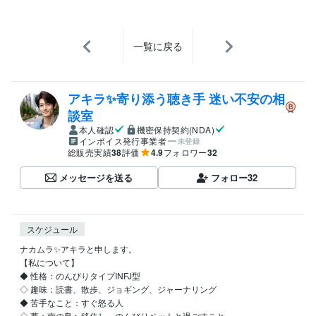
一覧に戻る
アキラ✨寄り添う聴き手 迷い不安の相
談室
本人確認
機密保持契約(NDA)
インボイス発行事業者
未登録
総販売実績
38
評価
4.9
フォロワー
32
メッセージを送る
フォロー
32
スケジュール
ナカムラ✨アキラと申します。

【私について】 

◆ 性格：のんびりタイプINFJ型

◇ 趣味：読書、散歩、ジョギング、ジャーナリング

◆ 苦手なこと：すぐ怒る人

◇ 夢：南の島へ移住し、のんびりペットと過ごすこと
