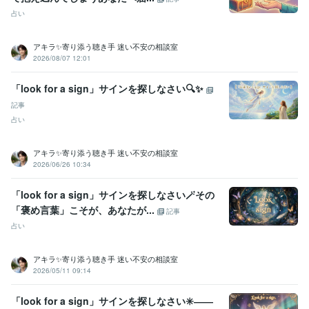
宅地建物取引士（旧 宅地建物取引主任者）
取得年 : 2011年
占い
マイクロソフト オフィス スペシャリスト（MOS）
取得年 : 2009年
普通自動車第一種運転免許
取得年 : 1990年
アキラ✨寄り添う聴き手 迷い不安の相談室
中型自動車第二種運転免許
取得年 : 2018年
2026/08/07 12:01
乙種危険物取扱者
取得年 : 1990年
ビジネス・クリエイティブツール
「look for a sign」サインを探しなさい🔍✨
Excel:3年
PowerPoint:3年
Word:3年
Google スプレッドシート:3年
記事
Google ドキュメント:3年
ChatGPT:2年
Bard:2年
Canva:0年
占い
得意分野
悩み相談・カウンセリング
傾聴カウンセラー
アキラ✨寄り添う聴き手 迷い不安の相談室
2026/06/26 10:34
コールセンター
派遣業
管理責任者
カウンセラー
資産運用・副業の相談
投資・投機FXトレード
個人トレーダー
資産運用
「look for a sign」サインを探しなさい🪄その
「褒め言葉」こそが、あなたが...
記事
占い
アキラ✨寄り添う聴き手 迷い不安の相談室
2026/05/11 09:14
「look for a sign」サインを探しなさい✳️――