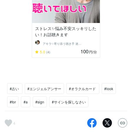
ストレス✨悩み不安スッキリした
い！お話聴きます
アキラ✨寄り添う聴き手 迷い不安の相談室
100
5.0
円
/分
(4)
#占い
#エンジェルアンサー
#オラクルカード
#look
#for
#a
#sign
#サインを探しなさい
4