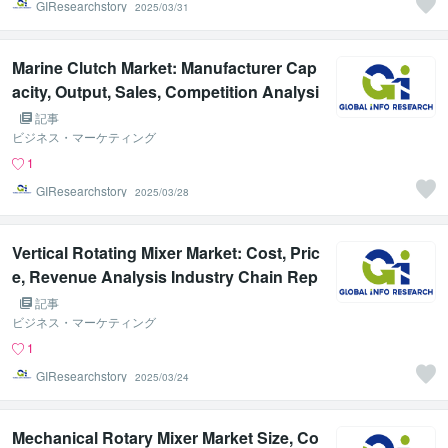
GIResearchstory
2025/03/31
Marine Clutch Market: Manufacturer Cap
acity, Output, Sales, Competition Analysi
s Report 2025
記事
ビジネス・マーケティング
1
GIResearchstory
2025/03/28
Vertical Rotating Mixer Market: Cost, Pric
e, Revenue Analysis Industry Chain Rep
ort 2025
記事
ビジネス・マーケティング
1
GIResearchstory
2025/03/24
Mechanical Rotary Mixer Market Size, Co