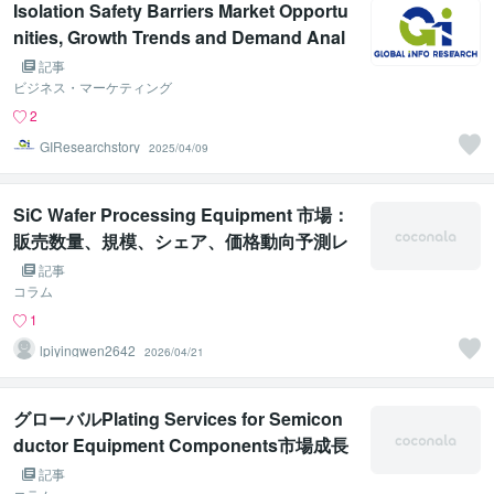
Isolation Safety Barriers Market Opportu
nities, Growth Trends and Demand Anal
ysis Report 2025-2031
記事
ビジネス・マーケティング
2
GIResearchstory
2025/04/09
SiC Wafer Processing Equipment 市場：
販売数量、規模、シェア、価格動向予測レ
ポート 2026-2032年
記事
コラム
1
lpiyingwen2642
2026/04/21
グローバルPlating Services for Semicon
ductor Equipment Components市場成長
予測レポート 2026-2032
記事