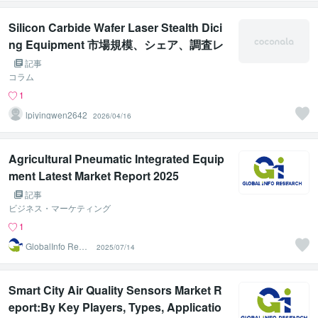
Silicon Carbide Wafer Laser Stealth Dici
ng Equipment 市場規模、シェア、調査レ
ポート 2026年
記事
コラム
1
lpiyingwen2642
2026/04/16
Agricultural Pneumatic Integrated Equip
ment Latest Market Report 2025
記事
ビジネス・マーケティング
1
GlobalInfo Rese
2025/07/14
arch1
Smart City Air Quality Sensors Market R
eport:By Key Players, Types, Applicatio