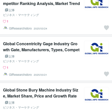
mpetitor Ranking Analysis, Market Trend
Forecast Report 2025-2031
記事
ビジネス・マーケティング
1
GIResearchstory
2025/03/24
Global Concentricity Gage Industry Gro
wth Gate, Manufacturers, Types, Compet
ition Landscape Analysis Report 2025
記事
ビジネス・マーケティング
1
GIResearchstory
2025/03/21
Global Stone Bury Machine Industry Siz
e, Market Share, Price and Growth Rate
Research Report 2025
記事
ビジネス・マーケティング