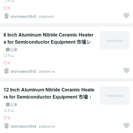
コラム
1
lpiyingwen2642
2026/04/21
8 Inch Aluminum Nitride Ceramic Heater
s for Semiconductor Equipment 市場シ
ェア、収益、価格、成長率ランキング分析
記事
レポート 2026-2032
コラム
1
lpiyingwen2642
2026/04/16
12 Inch Aluminum Nitride Ceramic Heate
rs for Semiconductor Equipment 市場：
競争力動向と2026年までの世界展望
記事
コラム
1
lpiyingwen2642
2026/04/16