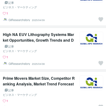
n, Forecast to 2031
記事
ビジネス・マーケティング
1
GIResearchstory
2025/04/09
High NA EUV Lithography Systems Mar
ket Opportunities, Growth Trends and D
emand Analysis Report 2025-2031
記事
ビジネス・マーケティング
1
GIResearchstory
2025/04/08
Prime Movers Market Size, Competitor R
anking Analysis, Market Trend Forecast
Report 2025-2031
記事
ビジネス・マーケティング
1