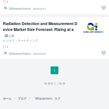
1
GIResearchstory
2025/03/21
Radiation Detection and Measurement D
evice Market Size Forecast: Rising at a
% CAGR by 2031, Reaching USD Million
記事
ビジネス・マーケティング
1
GIResearchstory
2025/03/20
1
16
件中
1 - 16
件
ホーム
ブログ
「#Equipment」タグ