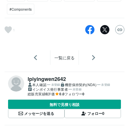
#Components
1
一覧に戻る
lpiyingwen2642
本人確認
機密保持契約(NDA)
未登録
未登録
インボイス発行事業者
未登録
総販売実績
0
評価
0.0
フォロワー
0
無料で見積り相談
メッセージを送る
フォロー
0