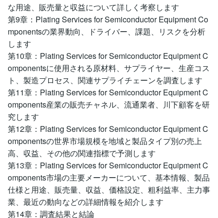
な用途、販売量と収益について詳しく考察します
第9章：Plating Services for Semiconductor Equipment Co
mponentsの業界動向、ドライバー、課題、リスクを分析
します
第10章：Plating Services for Semiconductor Equipment C
omponentsに使用される原材料、サプライヤー、生産コス
ト、製造プロセス、関連サプライチェーンを調査します
第11章：Plating Services for Semiconductor Equipment C
omponents産業の販売チャネル、流通業者、川下顧客を研
究します
第12章：Plating Services for Semiconductor Equipment C
omponentsの世界市場規模を地域と製品タイプ別の売上
高、収益、その他の関連指標で予測します
第13章：Plating Services for Semiconductor Equipment C
omponents市場の主要メーカーについて、基本情報、製品
仕様と用途、販売量、収益、価格設定、粗利益率、主力事
業、最近の動向などの詳細情報を紹介します
第14章：調査結果と結論