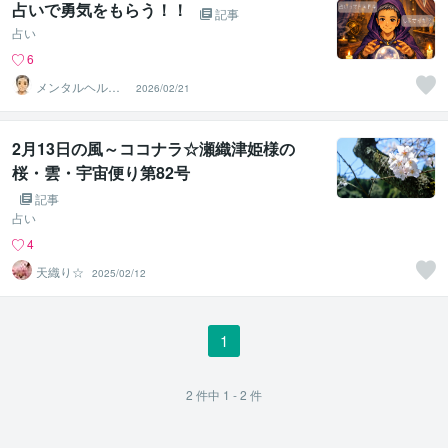
占いで勇気をもらう！！
記事
占い
6
メンタルヘルス
2026/02/21
のお手伝い✨よ
うすけ
2月13日の風～ココナラ☆瀬織津姫様の
桜・雲・宇宙便り第82号
記事
占い
4
天織り☆
2025/02/12
1
2
件中
1 - 2
件