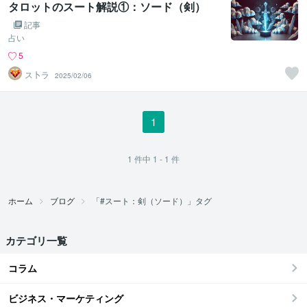
タロットのスート解説①：ソード（剣）
記事
占い
5
ス卜ラ
2025/02/06
1
1
件中
1 - 1
件
ホーム
ブログ
「#スート：剣（ソード）」タグ
カテゴリ一覧
コラム
ビジネス・マーケティング