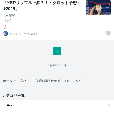
「XRPリップル上昇？！・タロット予想～
♪2025」
記事
コラム
2
李レオン
2025/01/21
1
1
件中
1 - 1
件
ホーム
ブログ
「#通貨購入は絶対にダメ！」タグ
カテゴリ一覧
コラム