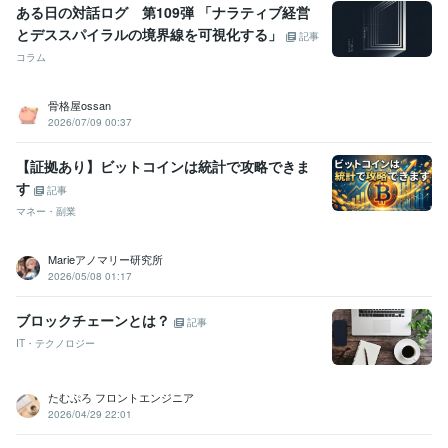
ある日の対話ログ 第109弾 「ナラティブ経営
とデススパイラルの境界線を可視化する」
記事
コラム
骨格屋ossan
2026/07/09 00:37
【証拠あり】ビットコインは統計で攻略できま
す
記事
マネー・副業
Marieアノマリー研究所
2026/05/08 01:17
ブロックチェーンとは？
記事
IT・テクノロジー
たむぷろ フロントエンジニア
2026/04/29 22:01