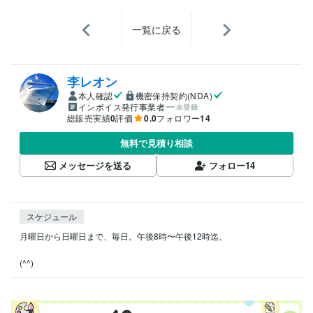
一覧に戻る
李レオン
本人確認
機密保持契約(NDA)
インボイス発行事業者
未登録
総販売実績
0
評価
0.0
フォロワー
14
無料で見積り相談
メッセージを送る
フォロー
14
スケジュール
月曜日から日曜日まで、毎日。午後8時〜午後12時迄。

(^^)