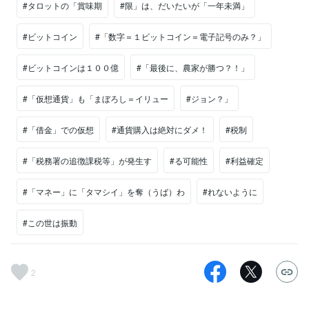
#タロットの「賞味期
#限」は、だいたいが「一年未満」
#ビットコイン
#「数字＝１ビットコイン＝電子記号のみ？」
#ビットコインは１００億
#「最後に、農家が勝つ？！」
#「仮想通貨」も「まぼろし＝イリュー
#ジョン？」
#「借金」での仮想
#通貨購入は絶対にダメ！
#税制
#「税務署の追徴課税等」が発生す
#る可能性
#利益確定
#「マネー」に「タマシイ」を奪（うば）わ
#れないように
#この世は振動
2