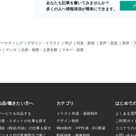
あなたも記事を書いてみませんか？
ジュールを考えて！」ポイントは、まる
デザインツー
ブ
多くの人へ情報発信が簡単にできます。
で友達と話しているかのように簡単に使
ゴを制作しま
えることです。2. ChatGPTを使うための
載します。3
準備ChatGPTを使うには、アカウントを
サービスの内
作る必要があります。ですが、手順はと
コピーを作成
ても簡単です！手順1：OpenAIの公式サ
分にぴったり
イトにアクセスGoogleやブラウザで「C
ーズを心がけ
hatGPT」と検索し、公式サイトにアクセ
も安心！わか
マーケティング
｜
デザイン・イラスト
｜
学び
｜
写真・動画
｜
音声・音楽
｜
美容・
スします。手順2：アカウントを作成する
サービス」「
い
｜
マンガ
｜
法律・税務・士業全般
｜
マネー・副業
メールアドレスやGoogleアカウントを使
ジナルイラス
って登録します。簡単なプロフィール情
ットを強調す
報を入力すればOK！手順3：ログインし
ると、どんな
て準備完了登録が完了したら、画面に表
伝えましょう
示されるチャット欄に質問や依頼を入力
ることで、お
するだけです！3. ChatGPTに質問してみ
す。例:時間
よう！おすすめの初めての質問例初めて
ながる手厚い
使う場合、簡単な質問から始めてみまし
頼感を与える
ょう！① 気軽な質問をしてみる「今日の
者の場合でも
おすすめレシピを教えて！」「最近流行
アピールする
っている映画は？」→ シンプルな質
に〇〇プロジ
済み」「実績
報を忘れずに
の