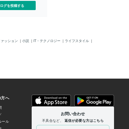
ルを使用して、3日以内にロ
クリック4.モデルに含まれる表情一覧が
ログを投稿する
す」のように、具体的に記
表示される5.表情をクリックすると即時
. キャッチコピーで目を引く
反映2. VTube Studio内で表情を自作する
容を一言で伝えるキャッチ
モデル側ではなく、VTube Studio内で表
しましょう。お客様が「自
情を作成して利用することも可能です。
だ！」と感じるようなフレ
作成手順1.「キーバインド&amp;表情フ
てください。例:「初心者で
ァイル設定」を開く2.「表情ファイルエ
りやすい解説付きSEO対策
ディター」をクリック3.「新規表情ファ
ファッション
｜
小説
｜
IT・テクノロジー
｜
ライフスタイル
｜
あなたの想いを形に！オリ
イルの作成」を選択4.表情スロットが一
ト制作」4. サービスのメリ
つ追加されるので、名前を付ける5.右側
る「このサービスを利用す
のパラメータ一覧の数値を調整して、欲
良いことがあるのか？」を
しい表情を作る3. 表情をキーに割り当て
。具体的なメリットを挙げ
る2-4で作成した表情は、キーボードのお
客様の購入意欲を高めま
機に割り当てることで即時の切り替えが
が節約できる売上アップにつ
可能です。キーバインド設定1.「キーバ
サポートが受けられる5. 信
インド&amp;表情ファイル設定」の上部
実績や経験をアピール初心
にある「新規作成」をクリック2.アクシ
、関連する経験やスキルを
ョンで「表情を切り替える」を選択3.使
ことが大切です。例:「過去
用する表情を指定4.トリ
ェクトを担当」「資格取得
〇〇件」信頼感を与える情
記載しましょう。6. 購入後