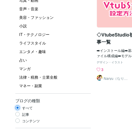
写真・動画
音声・音楽
美容・ファッション
小説
◇VtubeStud
IT・テクノロジー
事一覧
ライフスタイル
➡️インストール編➡️
エンタメ・趣味
ァイル構成編➡️モデル
占い
定編➡️トラッキング設
デザイン・イラスト
ド編➡️背景と画面構成
マンガ
3
ティング編➡️演出編➡
法律・税務・士業全般
いいね、フォローぜひ
Naryu（なりゅ
う）
事は随時作成中です。
マネー・副業
事が、VTuberモデ
ている方のお役に立て
🎨 VTuberさまのキャ
ブログの種類
デリングも承っていま
すべて
安心してご相談くださ
みたい・制作実績一覧
記事
ザインをご依頼すると
コンテンツ
届けまでの流れ