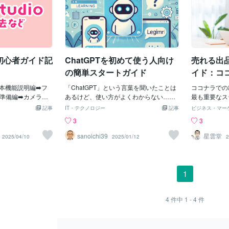
io初心者ガイド記
ChatGPTを初めて使う人向け
売れる出
の簡単スタートガイド
イド：コ
心
基本機能説明編➡️フ
「ChatGPT」という言葉を聞いたことは
ココナラでの
準備編➡️カメラ設
あるけど、使い方がよくわからない…と
最も重要なス
定編➡️キーバイン
いう方も多いのではないでしょうか？こ
の作成です。
記事
IT・テクノロジー
記事
ビジネス・マー
➡️トラブルシュー
の記事では、ChatGPTを初めて使う人向
際、出品文は
3
3
️トラブルガイド❤️
けに、わかりやすいスタートガイドをお
イントです。
お願いします！ 記
届けします！難しい操作は一切なし。こ
安心して書け
sanoichi39
星雲堂
2025/04/10
2025/01/12
2
❤️おわりに この記
の記事を読めば、すぐにChatGPTの便利
法を徹底解説
ルを依頼しようか迷っ
さを体験できます！1. ChatGPTとは？簡
明確にする出
れば嬉しいです😊
単に言うとこんなAIですChatGPTは、ア
トとなるお客
ラデザ〜Live2Dモ
メリカの「OpenAI」という会社が開発し
えているのか
1
す初めての方でも
たAIチャットボットです。ChatGPTでで
を解決するた
い→📖 あわせて読
きること質問に答える：「おすすめの映
りやすく伝え
・キャラクターデ
画を教えて！」文章を作る：「友達に送
ビスの特徴を
4
件中
1 - 4
件
き・ご依頼からお
る誕生日メッセージを考えて！」学習を
求める情報を
サポート：「英語で簡単な自己紹介を教
提供するサー
えて！」アイデアを出す：「旅行のスケ
ツール納品ま