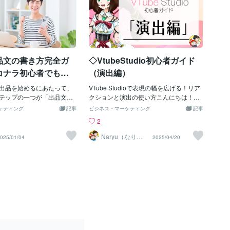
品文の書き方完全ガ
◇VtubeStudio初心者ガイド
コナラ初心者でも安
（演出編）
出品を始めるにあたって、
VTube Studioで表現の幅を広げる！リア
テップの一つが「出品文」
クションと演出の使い方こんにちは！VT
お客様がサービスを選ぶ
ube Studioでキャラクターの表情や表現
ケティング
記事
ビジネス・マーケティング
記事
第一印象を決める大切なポ
をより豊かに見せるための演出技につい
2
この記事では、初心者でも
てご紹介します。Live2Dモデルを動かす
る、売れる出品文の作成方
だけでなく、表情の切り替えや動作、ア
Naryu（なりゅ
025/01/04
2025/04/20
う）
します。1. お客様の課題を
イテム演出などを馴染することで、配信
品文を書く前に、ターゲッ
の見ごたえや人物像をぐっと強化できま
様がどんな悩みや課題を抱
す。1. モデルに含まれた表情を使うLive2
を考えましょう。その課題
Dモデルに .exp3.json ファイルが含まれ
めのサービス内容を、わか
ている場合、その中に定義された表情を
ることが重要です。2. サー
VTube Studio上で呼び出すことができま
具体的に説明するお客様が
す。使用手順1.VTube Studioの左側メニ
、具体的に書きましょう。
ューから「設定」をクリック2.「キーバ
ビスの内容使用する技術や
インド&amp;表情ファイル設定」を開く
での流れ例えば、「プロの
3.「表情ファイルエディター」ボタンを