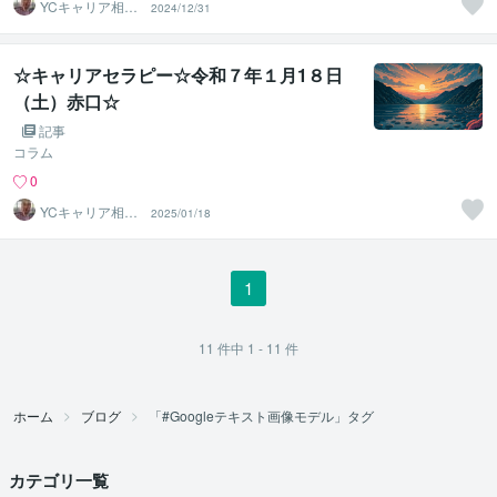
YCキャリア相談
2024/12/31
室
☆キャリアセラピー☆令和７年１月1８日
（土）赤口☆
記事
コラム
0
YCキャリア相談
2025/01/18
室
1
11
件中
1 - 11
件
ホーム
ブログ
「#Googleテキスト画像モデル」タグ
カテゴリ一覧