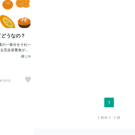
ってどうなの？
素の一食分をそれ一
る完全栄養食が人
BASEFOODがあ
記事
を毎日、例えば昼
、というのはどうなん
やビタミンミネラ
でコンビニで昼ご
4/12/12
にもコスパも良い
私が気になるの
テンフリーの賛否
と添加物が若干多
1
事を済ますより
ますが・・***ほか
のがあるのか調べ
1
件中
1 - 1
件
uel（ヒュエ
lent（ソイレン
糖のCOMP、チョ