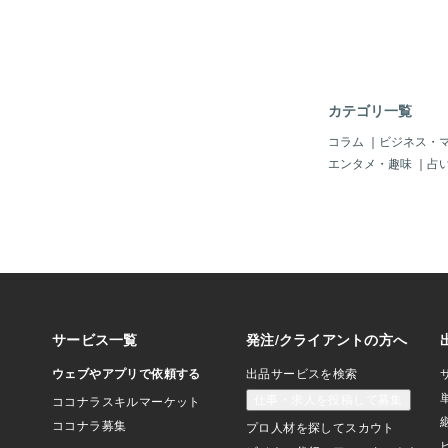
コレート準完全食のan
など。添加物が少なめ
を与えるとされる乳化
のはandew。ほかの
も摂れるし完全栄養食
化剤が使用されていまし
カテゴリ一覧
ョコレートだから食事
ず、蛋白質量は全然足
コラム
｜
ビジネス・
多い。だから間食とし
エンタメ・趣味
｜
占
しれない。他にも完全
で売られているが、長
に作るので、添加物が
られないのかも。