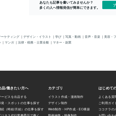
dew（アンジュ）
あなたも記事を書いてみませんか？
ブ
で、腸に悪い影響
多くの人へ情報発信が簡単にできます。
剤が未使用だった
完全食はたんぱく質
ではあるものの乳
た。andewはチ
替わりにはなら
りておらず脂質が
マーケティング
｜
デザイン・イラスト
｜
学び
｜
写真・動画
｜
音声・音楽
｜
美容・
て・・がいいかも
い
｜
マンガ
｜
法律・税務・士業全般
｜
マネー・副業
飯はコンビニなど
期保存がきくよう
多くなるのは避け