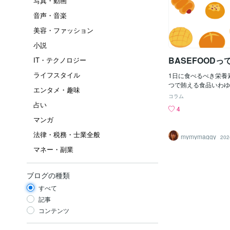
写真・動画
音声・音楽
美容・ファッション
小説
BASEFOOD
IT・テクノロジー
ライフスタイル
1日に食べるべき栄養
つで賄える食品いわゆ
エンタメ・趣味
気だ。有名どころでは、
コラム
る。けれど、これだけ
占い
4
食はBASEFOODで
マンガ
だろう・・タンパク質
ルが満遍なくとれるの
法律・税務・士業全般
mymymaggy
202
はん買うより、栄養的
マネー・副業
とは思います。だけど
は・・小麦食品（グル
はあるが）であること
ブログの種類
い事スナック菓子で食
は、全然マシだと思い
すべて
に完全食と言われるも
記事
てみました。英国発のH
コンテンツ
ル）、アメリカ発のSoy
ト）日本発 UHA味覚