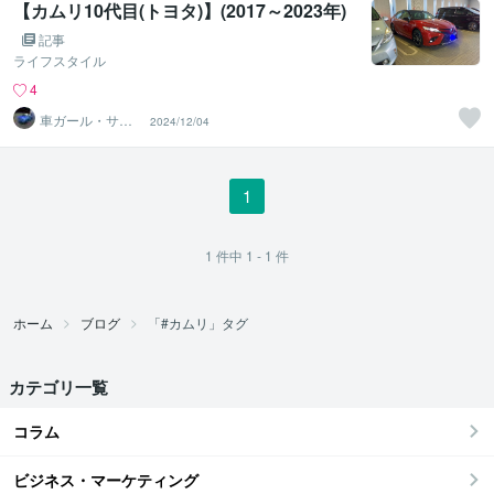
【カムリ10代目(トヨタ)】(2017～2023年)
記事
ライフスタイル
4
車ガール・サツ
2024/12/04
キ＠車選び・購
入サポート
1
1
件中
1 - 1
件
ホーム
ブログ
「#カムリ」タグ
カテゴリ一覧
コラム
ビジネス・マーケティング