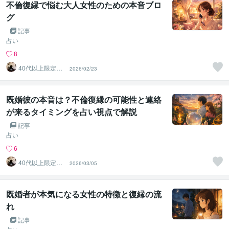
不倫復縁で悩む大人女性のための本音ブロ
グ
記事
占い
8
40代以上限定｜
2026/02/23
不倫＆復縁の本
音鑑定
既婚彼の本音は？不倫復縁の可能性と連絡
が来るタイミングを占い視点で解説
記事
占い
6
40代以上限定｜
2026/03/05
不倫＆復縁の本
音鑑定
既婚者が本気になる女性の特徴と復縁の流
れ
記事