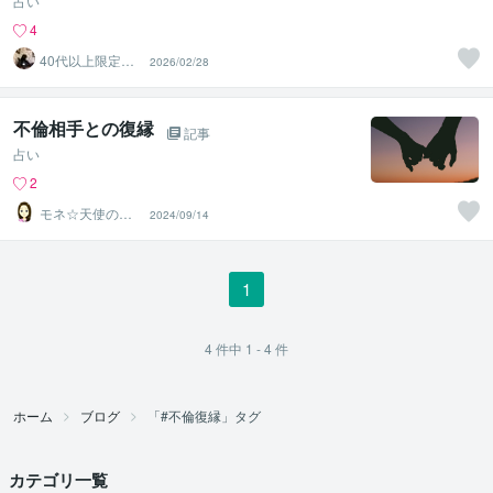
占い
4
40代以上限定｜
2026/02/28
不倫＆復縁の本
音鑑定
不倫相手との復縁
記事
占い
2
モネ☆天使のさ
2024/09/14
さやき
1
4
件中
1 - 4
件
ホーム
ブログ
「#不倫復縁」タグ
カテゴリ一覧