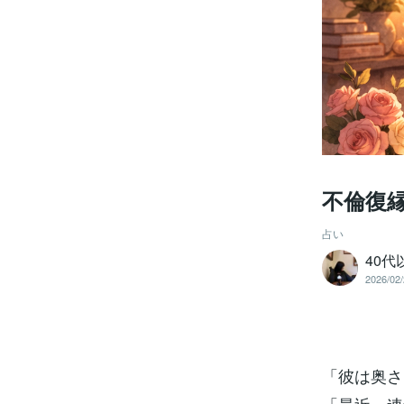
不倫復
占い
40
2026/02/
「彼は奥さ