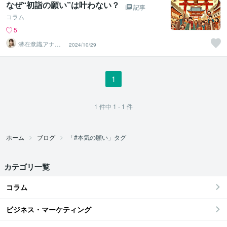
なぜ“初詣の願い”は叶わない？
記事
コラム
5
潜在意識アナリ
2024/10/29
スト 吉村京子
1
1
件中
1 - 1
件
ホーム
ブログ
「#本気の願い」タグ
カテゴリ一覧
コラム
ビジネス・マーケティング