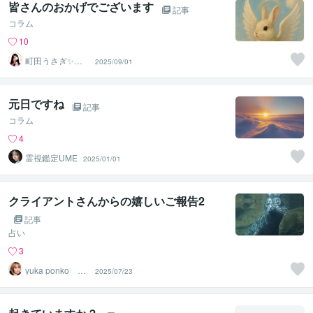
皆さんのおかげでございます
記事
コラム
10
町田うさぎ✨閃
2025/09/01
光の幸せ届け人
♡怪談師⛩️
元日ですね
記事
コラム
4
霊視鑑定UME
2025/01/01
クライアントさんからの嬉しいご報告2
記事
占い
3
yuka ponko 寄
2025/07/23
り添い系占い師