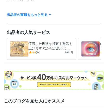
過去の出来事にしがみつくことを手放して

出品者の実績をもっと見る
最高の未来に向かっていこうとしている方を応援しております！

自分のことをもっと知りたい方はぜひご依頼くださいませ。

ご自身の【特性】【本質】を喜び受けいれて

「楽」に楽しく生きてけるようお手伝いをしております。
出品者の人気サービス
経験職種
ライフスタイル・その他 / 占い師
経験年数 : 2年
停滞した現状を打破！運気を
未来
上げます なかなか思うよう
ドバ
得意分野
に進まない流れを変えるセッ
霊視
5.0
(24)
500
円
4.7
占い
未来霊視・縁結び・ヒーリング・浄化・除霊
ション
える
このブログを見た人にオススメ