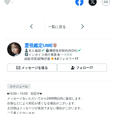
4
一覧に戻る
霊視鑑定UME
本人確認
機密保持契約(NDA)
インボイス発行事業者
未登録
総販売実績
76
評価
4.8
フォロワー
17
メッセージを送る
フォロー
17
スケジュール
■10:00～15:00　対応中■

メッセージをいただいてから24時間以内に返信します。

出張などにより対応が遅くなる場合がございます。

土日祝はメッセージが送信できない場合がございます。

ご了承くださいませ。
