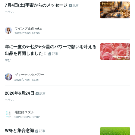
7月4日(土)宇宙からのメッセージ
記事
コラム
ウイング企画yuka
2026/07/03 18:50
年に一度の✨七夕✨☆星のパワーで願いを叶える
出品を再開しました！
記事
学び
ヴィーナス☆パワー
2026/07/01 12:01
2026年6月24日
記事
コラム
傾聴師ユズル
2026/06/24 00:02
W杯と集合意識
記事