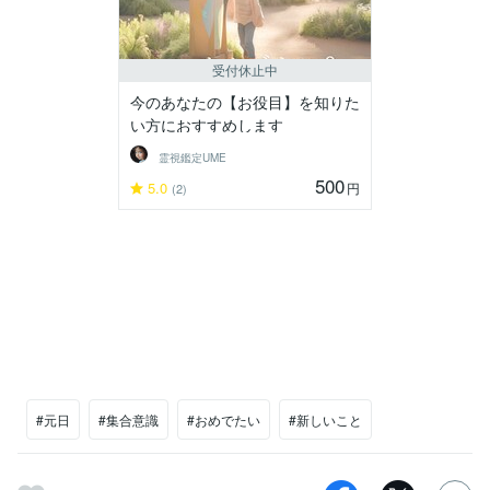
受付休止中
今のあなたの【お役目】を知りた
い方におすすめします
霊視鑑定UME
500
5.0
円
(2)
#元日
#集合意識
#おめでたい
#新しいこと