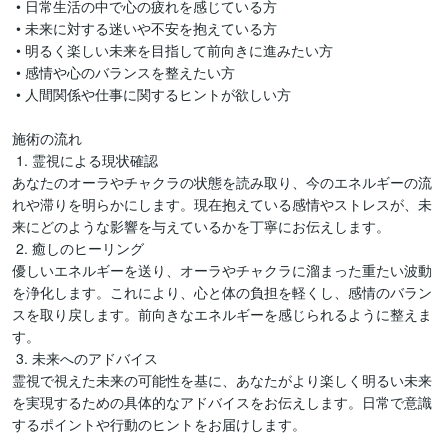
 • 日常生活の中で心の疲れを感じている方

 • 未来に対する迷いや不安を抱えている方

 • 明るく楽しい未来を目指して前向きに進みたい方

 • 感情や心のバランスを整えたい方

 • 人間関係や仕事に関するヒントが欲しい方

施術の流れ

 1. 霊視による現状確認

あなたのオーラやチャクラの状態を読み取り、今のエネルギーの流
れや滞りを明らかにします。現在抱えている感情やストレスが、未
来にどのような影響を与えているかを丁寧にお伝えします。

 2. 癒しのヒーリング

優しいエネルギーを送り、オーラやチャクラに溜まった重たい波動
を浄化します。これにより、心と体の負担を軽くし、感情のバラン
スを取り戻します。前向きなエネルギーを感じられるように整えま
す。

 3. 未来へのアドバイス

霊視で視えた未来の可能性を基に、あなたがより楽しく明るい未来
を実現するための具体的なアドバイスをお伝えします。日常で意識
するポイントや行動のヒントをお届けします。
