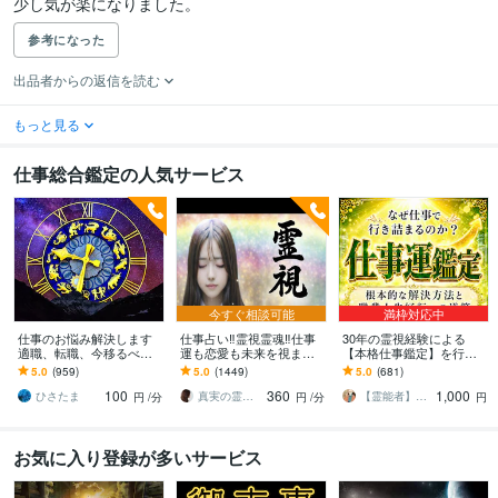
少し気が楽になりました。
参考になった
出品者からの返信を読む
もっと見る
仕事総合鑑定の人気サービス
今すぐ相談可能
満枠対応中
仕事のお悩み解決します
仕事占い‼️霊視霊魂‼️仕事
30年の霊視経験による
適職、転職、今移るべき
運も恋愛も未来を視ます
【本格仕事鑑定】を行い
か、転職した後どうなる
仕事の転機・恋の結末・
ます 仕事運停滞の真の原
5.0
(959)
5.0
(1449)
5.0
(681)
のか見ます。
相手の本音、霊視で全て
因と人生好転への道筋を
100
360
1,000
を即座に伝えます
読み解きます
ひさたま
真実の霊視鑑定✨アダ369✨
【霊能者】天晴
円
/分
円
/分
円
お気に入り登録が多いサービス