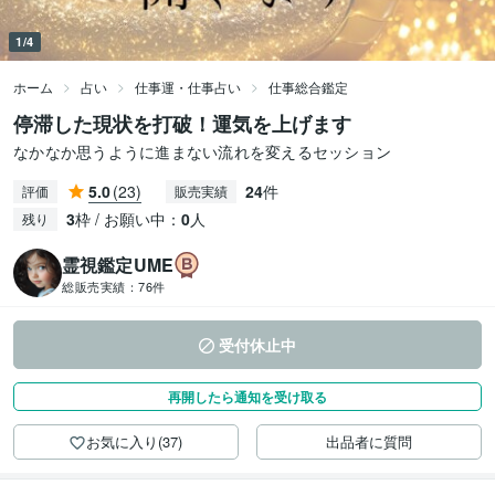
1/4
ホーム
占い
仕事運・仕事占い
仕事総合鑑定
停滞した現状を打破！運気を上げます
なかなか思うように進まない流れを変えるセッション
5.0
(23)
24
件
評価
販売実績
3
枠 / お願い中：
0
人
残り
霊視鑑定UME
総販売実績：
76件
受付休止中
再開したら通知を受け取る
お気に入り(37)
出品者に質問