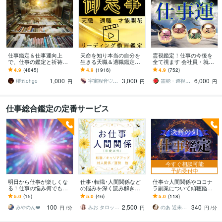
仕事鑑定＆仕事運向上
天命を知り本当の自分を
霊視鑑定！仕事の今後を
で、仕事の鑑定と祈祷を
生きる天職＆適職鑑定し
全て視ます 会社員・就職
します 霊視による仕事鑑
ます AIではない嘘偽りの
前・パート・経営者・復
4.9
(4845)
4.9
(1916)
4.9
(752)
定と仕事運向上の祈祷セ
ないリアル動画で天命に
職・転職・起業・退職
1,000
3,000
6,000
ット
繋がる仕事をしよう
櫻五ohgo
宇宙観音♡白風結唯水
霊能・透視者HAIBARA
円
円
円
仕事総合鑑定の定番サービス
今すぐ相談可能
予約受付中
明日から仕事が楽しくな
仕事･転職･人間関係など
仕事☆人間関係やココナ
る！仕事の悩み何でも占
の悩みを深く読み解きま
ラ副業について傾聴鑑定
います 適職天職才能・人
す 今の状況を整理し、具
します 大家さん／人間関
5.0
(15)
5.0
(46)
5.0
(118)
間関係・今やるべき事☆
体的なアドバイスまで丁
係／採用／相性／人事／
100
2,500
340
高次元からのアドバイス
寧にお届けします
ココナラ／
みやのん❤️
みお タロット占い
のあ 近未来鑑定師 TR OR LE
円
/分
円
円
/分