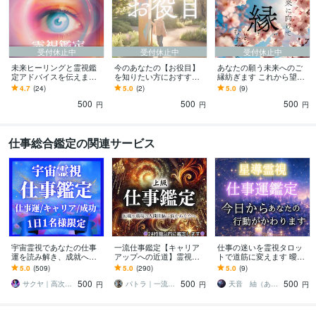
受付休止中
受付休止中
受付休止中
未来ヒーリングと霊視鑑
今のあなたの【お役目】
あなたの願う未来へのご
定アドバイスを伝えます
を知りたい方におすすめ
縁紡ぎます これから望む
癒しと霊視で未来を明る
します 【天命】を知る近
未来に必要な「人・物・
4.7
(24)
5.0
(2)
5.0
(9)
く楽しく整えるオリジナ
道を歩みたいあなたにオ
事」にご縁を繋ぎます
500
500
500
ルヒーリング
ススメのメニューです
円
円
円
仕事総合鑑定の関連サービス
宇宙霊視であなたの仕事
一流仕事鑑定【キャリア
仕事の迷いを霊視タロッ
運を読み解き、成就へ導
アップへの近道】霊視し
トで道筋に変えます 曖昧
きます 宇宙霊視で仕事鑑
ます 可能性を最大限まで
な言葉ではなく、今日か
5.0
(509)
5.0
(290)
5.0
(9)
定 | 仕事運アップ&キャリ
広げ、人間関係、転職な
らの行動をお伝えしま
500
500
500
ア成功へ導きます
ど仕事の悩みを解決
す。
サクヤ｜高次元スピリット
パトラ｜一流の霊視鑑定
天音 紬（あまね つむぎ）
円
円
円