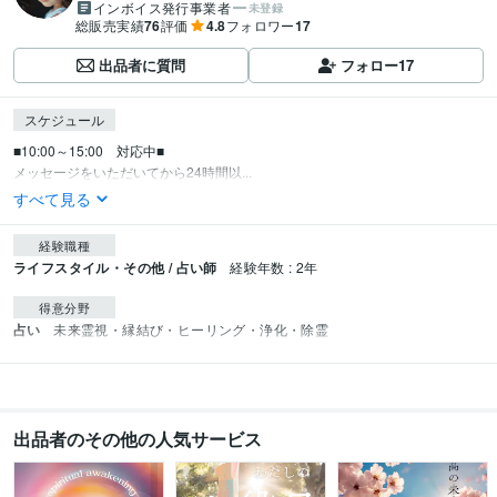
インボイス発行事業者
未登録
総販売実績
76
評価
4.8
フォロワー
17
出品者に質問
フォロー
17
スケジュール
■10:00～15:00　対応中■

メッセージをいただいてから24時間以...
すべて見る
経験職種
ライフスタイル・その他 / 占い師
経験年数 : 2年
得意分野
占い
未来霊視・縁結び・ヒーリング・浄化・除霊
出品者のその他の人気サービス