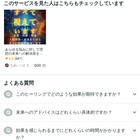
このサービスを見た人はこちらもチェックしています
あらゆる悩みに対して理
想の未来への解決策を授
けます 人生が上手くいか
5.0
(987)
ないと悩んでいる人に未
500
来を好転させる魂の導き
九条いつき【高次元宇宙霊視師】
円
よくある質問
このヒーリングでどのような効果が期待できますか？
未来へのアドバイスはどれくらい具体的ですか？
効果を感じられるまでにどれくらいの時間がかかります
か？