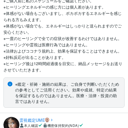
※ご購入前に私のスケジュールをご確認ください。

※ヒーリングエネルギーの感じ方には個人差があります。

※体感がない場合もございますし、ポカポカするエネルギーを感じ
られる方もみえます。

※体感がない場合でも、エネルギーはしっかりと送られますのでご
安心ください。

※一度のヒーリングで全ての症状が改善するわけではありません。

※ヒーリングや霊視は医療行為ではありません。

※法律およびココナラ規約上、効果を保証することはできません。

※好転反応が出ることがあります。

※ヒーリング後は12時間経過後を目安に、納品メッセージをお送り
させていただきます。
※鑑定・祈祷・施術の結果は、ご自身で判断いただくため
の参考としてご活用ください。効果や成就、特定の結果
を保証するものではありません。医療・法律・投資の助
言ではありません。
霊視鑑定UME
本人確認
機密保持契約(NDA)