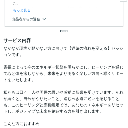
た。
メッセージはゆったりとした時間が流れている...
もっと見る
出品者からの返信
サービス内容
なかなか現実が動かない方に向けて【運気の流れを変える】セッシ
ョンです。

霊視によって今のエネルギー状態を明らかにし、ヒーリングを通じ
て心と体を癒しながら、未来をより明るく楽しい方向へ導くサポー
トをいたします。

私たちは日々、人や周囲の思いや感覚に影響を受けています。それ
が続くと、自分がやりたいこと、進むべき道に迷いを感じること
も。このヒーリングと霊視鑑定では、あなたのエネルギーをリセッ
トし、ポジティブな未来を創造する力を引き出します。

こんな方におすすめ
