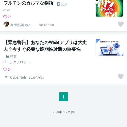
フルチンのカルマな物語
記事
占い
23
有情念話 ねる
2024/10/20
ふ ﾋﾋﾞｷﾏﾉｽﾍﾞｼ
【緊急警告】あなたのWEBアプリは大丈
夫？今すぐ必要な脆弱性診断の重要性
記事
IT・テクノロジー
3
CyberNets
2025/09/21
1
2
件中
1 - 2
件