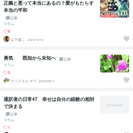
正義と悪って本当にあるの？愛がもたらす
本当の平和
記事
コラム
8
山下健二
2024/10/12
勇気 既知から未知へ
記事
コラム
5
クリスタル サラ
2020/09/11
通訳者の日常47 幸せは自分の経験の相対
で決まる
記事
コラム
1