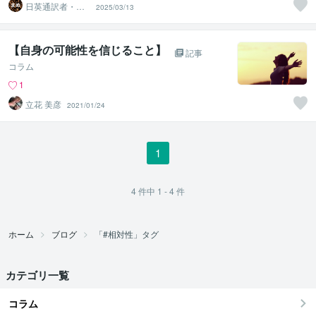
日英通訳者・ま
2025/03/13
め 通訳式トレ
ーニング開始
【自身の可能性を信じること】
記事
コラム
1
立花 美彦
2021/01/24
1
4
件中
1 - 4
件
ホーム
ブログ
「#相対性」タグ
カテゴリ一覧
コラム