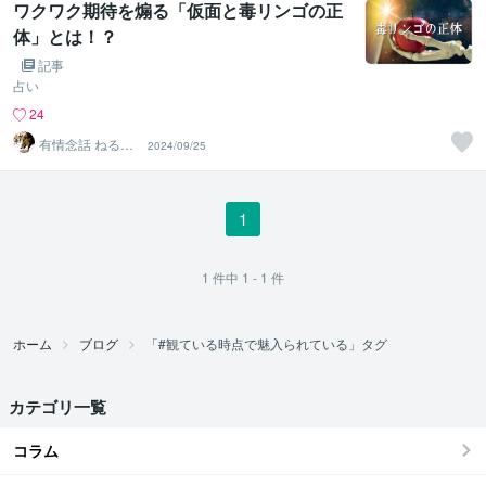
ワクワク期待を煽る「仮面と毒リンゴの正
体」とは！？
記事
占い
24
有情念話 ねる
2024/09/25
ふ ﾋﾋﾞｷﾏﾉｽﾍﾞｼ
1
1
件中
1 - 1
件
ホーム
ブログ
「#観ている時点で魅入られている」タグ
カテゴリ一覧
コラム