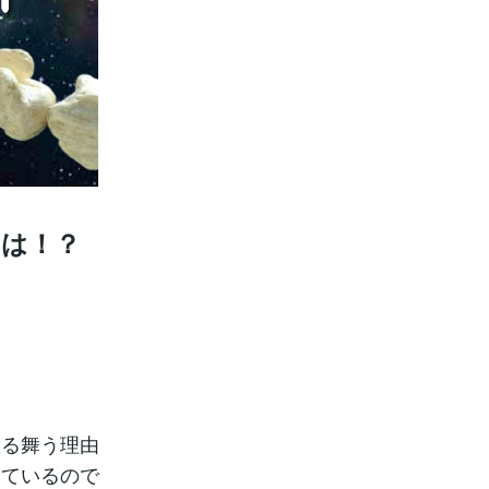
とは！？
振る舞う理由
しているので