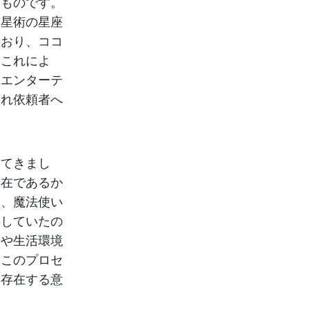
るものです。
占星術の星座
ており、ココ
。これによ
をエンターテ
まれ依頼者へ
ってきまし
存在であるか
り、魔法使い
供していたの
身や生活環境
。このプロセ
に存在する意