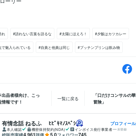
ローリー
語れ
#語れない言葉を語るな
#太陽にほえろ！
#夕飯はカツカレー
点で魅入られている
#自責と他責は同じ
#プッチンプリンは飲み物
ラ出品者様向け、こっ
「口だけコンサルの華
一覧に戻る
益情報です！
冒険」
有情念話 ねるふ ﾋﾋﾞｷﾏﾉｽﾍﾞｼ
プロフィール
本人確認
機密保持契約(NDA)
インボイス発行事業者
未登録
4,961
5.0
745
総販売実績
評価
フォロワー