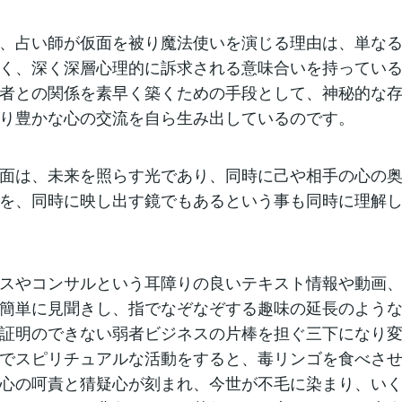
、占い師が仮面を被り魔法使いを演じる理由は、単な
く、深く深層心理的に訴求される意味合いを持ってい
者との関係を素早く築くための手段として、神秘的な
り豊かな心の交流を自ら生み出しているのです。
面は、未来を照らす光であり、同時に己や相手の心の
を、同時に映し出す鏡でもあるという事も同時に理解
スやコンサルという耳障りの良いテキスト情報や動画
簡単に見聞きし、指でなぞなぞする趣味の延長のよう
証明のできない弱者ビジネスの片棒を担ぐ三下になり
でスピリチュアルな活動をすると、毒リンゴを食べさ
心の呵責と猜疑心が刻まれ、今世が不毛に染まり、い