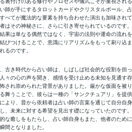
る裏付けのある修行やプロセスや儀式こそが重視され
い師が手にするタロットカードやクリスタルボール、
すべてが魔法的な要素を持ち合わせた演出も加味され
者はその神秘さに、さらに引き寄せられているのです
結果は単なる偶然ではなく、宇宙の法則や運命の流れ
結びつけることで、意識にリアリズムをもって刷り込
れるのです。
、古き時代から占い師は、しばしば社会的な役割を担
人々の心の声を聞き、感情を受け止める未知を見通す
怖され崇められた背景がありました。厳かな仮面を被
る舞うことで、彼らは一種の「サンクチュアリ」を提
により、昔から依頼者は占い師の言葉を通じて自分自
し、未来に対する希望を見出す礎になっていたのです
的な癒しをもたらし、占い師自身もまた、他者のため
瞬間となりました。