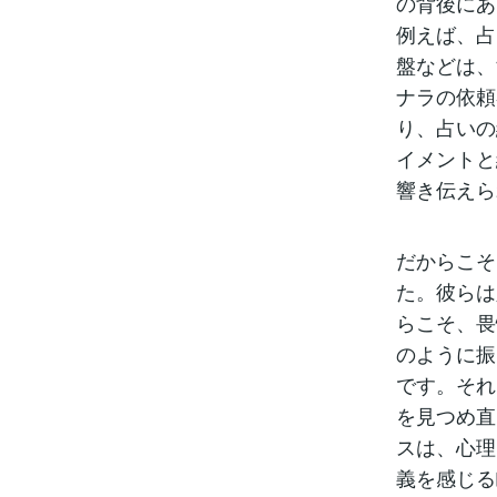
の背後にあ
例えば、占
盤などは、
ナラの依頼
り、占いの
イメントと
響き伝えら
だからこそ
た。彼らは
らこそ、畏
のように振
です。それ
を見つめ直
スは、心理
義を感じる