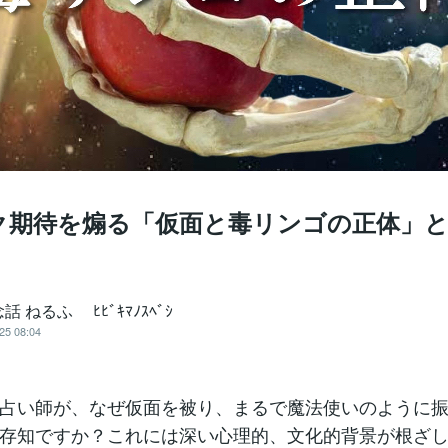
ク期待を煽る「仮面と毒リンゴの正体」
話 ねるふ ﾋﾋﾞｷﾏﾉｽﾍﾞｼ
25 08:04
占い師が、なぜ仮面を被り、まるで魔法使いのように
存知ですか？これには深い心理的、文化的背景が根ざ