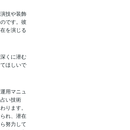
る演技や装飾
るのです。彼
存在を演じる
奥深くに潜む
してほしいで
、運用マニュ
な占い技術
変わります。
せられ、潜在
くら努力して