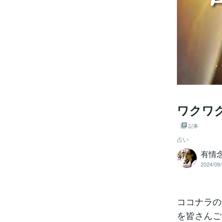
ワクワ
記事
占い
有情念
2024/09/
ココナラの
を皆さんご