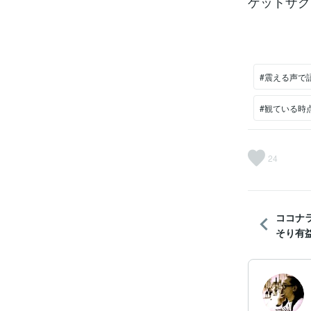
ゲットザグ
#震える声で
#観ている時
24
ココナ
そり有