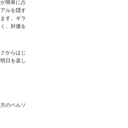
人が簡単に占
リアルを隠す
ります。ギラ
無く、対価を
ークからはじ
、明日を楽し
貴方のペルソ