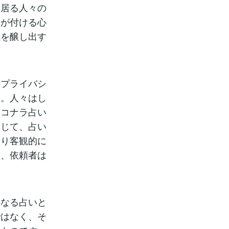
に居る人々の
師が付ける心
気を醸し出す
。
のプライバシ
す。人々はし
ココナラ占い
通じて、占い
より客観的に
り、依頼者は
単なる占いと
ではなく、そ