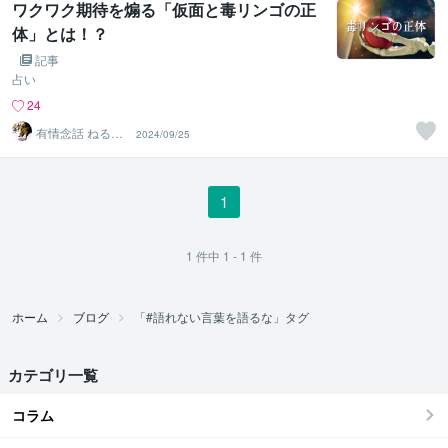
ワクワク期待を煽る「仮面と毒リンゴの正
体」とは！？
記事
占い
24
有情念話 ねる
2024/09/25
ふ ﾋﾋﾞｷﾏﾉｽﾍﾞｼ
1
1
件中
1 - 1
件
ホーム
ブログ
「#語れない言葉を語るな」タグ
カテゴリ一覧
コラム