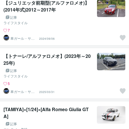
【ジュリエッタ前期型(アルファロメオ)】
(2014年式)2012～2017年
記事
ライフスタイル
7
車ガール・サツ
2024/09/06
キ＠車選び・購
入サポート
【トナーレ/アルファロメオ】(2023年～20
25年)
記事
ライフスタイル
5
車ガール・サツ
2025/03/31
キ＠車選び・購
入サポート
[TAMIYA]×[1/24]×[Alfa Romeo Giulia GT
A]
記事