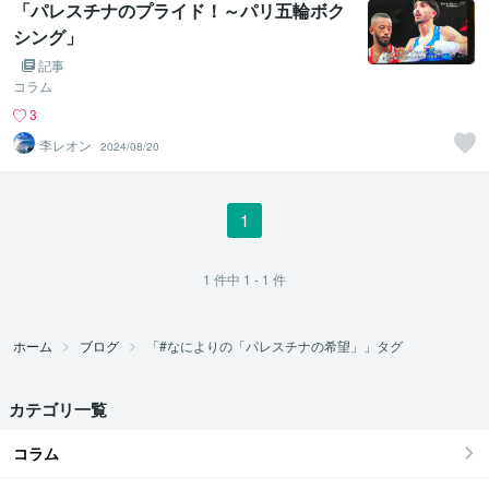
「パレスチナのプライド！～パリ五輪ボク
シング」
記事
コラム
3
李レオン
2024/08/20
1
1
件中
1 - 1
件
ホーム
ブログ
「#なによりの「パレスチナの希望」」タグ
カテゴリ一覧
コラム