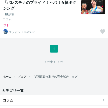
「パレスチナのプライド！～パリ五輪ボク
シング」
記事
コラム
3
李レオン
2024/08/20
1
1
件中
1 - 1
件
ホーム
ブログ
「#国家乗っ取りの完全試合」タグ
カテゴリ一覧
コラム