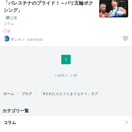
「パレスチナのプライド！～パリ五輪ボク
シング」
記事
コラム
3
李レオン
2024/08/20
1
1
件中
1 - 1
件
ホーム
ブログ
「#されたらヒトたまりもナイ」タグ
カテゴリ一覧
コラム