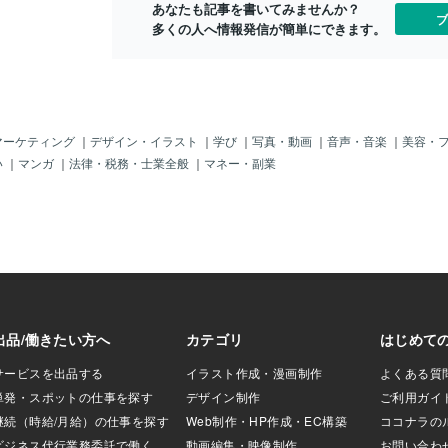
あなたも記事を書いてみませんか？
フランス」を襲っ
ブ
多くの人へ情報発信が簡単にできます。
また「４０度」を
体調管理」もヤバ
なったのが「食事
それって「野菜中
そりゃ「世界屈指
会でチカラでない
ス」の狙い（ねら
マーケティング
｜
デザイン・イラスト
｜
学び
｜
写真・動画
｜
音声・音楽
｜
美容・
「部屋は暑いし、
い
｜
マンガ
｜
法律・税務・士業全般
｜
マネー・副業
って、ダメじゃ
レで「日本のメダ
も知れんし。ま、
～。あ、それとね
チナのボクシング
は、やっとの思い
できたのじゃ。そ
ナ」での出場じ
すか。「練習もマ
、「爆撃されて帰
トばかりじゃ。そ
て「金銭面」もか
ろ～し。「家族や
撃の的（まと）に