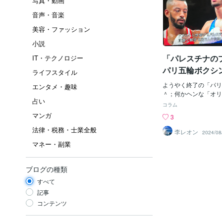
写真・動画
音声・音楽
美容・ファッション
小説
「パレスチナの
IT・テクノロジー
パリ五輪ボクシ
ライフスタイル
ようやく終了の「パリ
エンタメ・趣味
＾；何かヘンな「オリ
占い
たわい。今までで、一
コラム
式」じゃったかも知れ
マンガ
3
会」なので、もっと「
法律・税務・士業全般
で、豪華（ごうか）で
李レオン
2024/08
使ったオープニングか
マネー・副業
あれ？何じゃ？この青
始まって・・・ありゃ
ダンサーでは？」にな
ブログの種類
ん。おまけに「マリー
すべて
クビ？」もご出場じゃ
スの死亡？」までやっ
記事
何じゃこりゃ？「セー
コンテンツ
い汚いし～」う～ん。
選手村にクーラーがナ