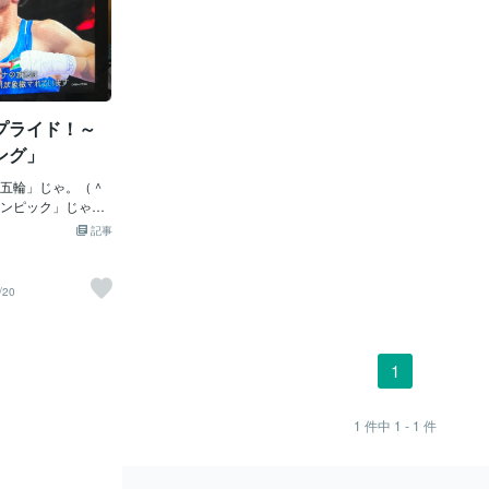
プライド！～
ング」
五輪」じゃ。（＾
ンピック」じゃっ
番最低の「開会
記事
んね。「パリ大
可憐（かれん）
、最先端の技術を
/20
と思いきや・・・
いオッサンは？に
～、これはゲイの
っちゃった。う～
1
アントワネットの
。「コロナウイル
ちゃってるし～。
1
件中
1 - 1
件
ヌ川」も「すんご
また「五輪選手の
イ！」ってヤバイ