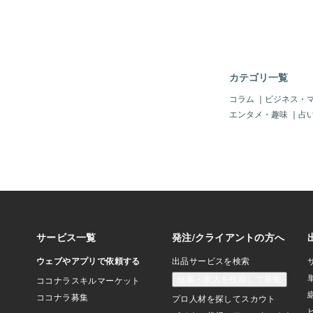
じゃん。「熱波」が「
てきたかもしれんし。
超える温度じゃと、「
イね。それに一番気に
＝ビーガン食」じゃ。
心のヤツ？」じゃん。
カテゴリ一覧
のアスリート」は、大
ぞよ。まさか「フラン
コラム
｜
ビジネス・
い）なのかい？でも、
エンタメ・趣味
｜
占
食事はマズイ？」とか
ん。＾＾；だけど、ソ
ルが多かった？」のか
いっか。（＾＾；イヤ
～「本題」の「パレス
選手」のことじゃ。彼
で「パリ五輪」に出場
う戦時中の「パレスチ
ゃ。スゴイじゃないで
マならんし。」周りは
る家もナイ」状態のヒ
んな中で「練習」をし
なり「苦労」するじゃ
仲間は毎日を爆撃や射
なって