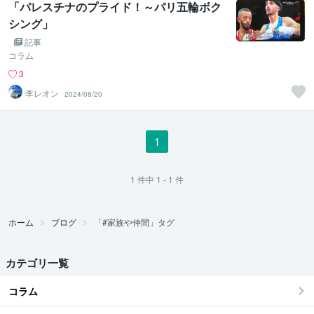
「パレスチナのプライド！～パリ五輪ボク
シング」
記事
コラム
3
李レオン
2024/08/20
1
1
件中
1 - 1
件
ホーム
ブログ
「#家族や仲間」タグ
カテゴリ一覧
コラム