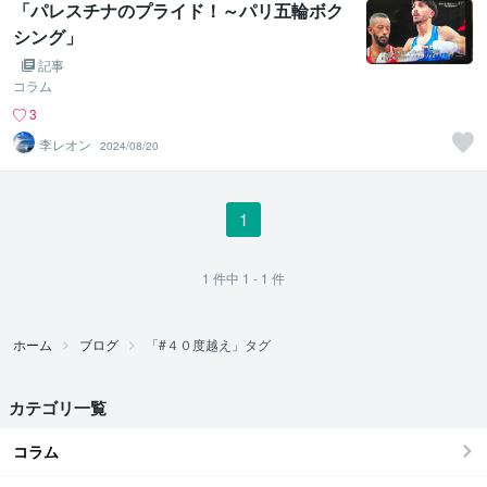
「パレスチナのプライド！～パリ五輪ボク
シング」
記事
コラム
3
李レオン
2024/08/20
1
1
件中
1 - 1
件
ホーム
ブログ
「#４０度越え」タグ
カテゴリ一覧
コラム