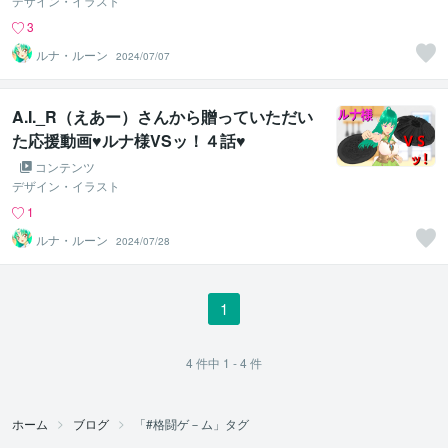
デザイン・イラスト
3
ルナ・ルーン
2024/07/07
A.I._R（えあー）さんから贈っていただい
た応援動画♥ルナ様VSッ！４話♥
コンテンツ
デザイン・イラスト
1
ルナ・ルーン
2024/07/28
1
4
件中
1 - 4
件
ホーム
ブログ
「#格闘ゲ－ム」タグ