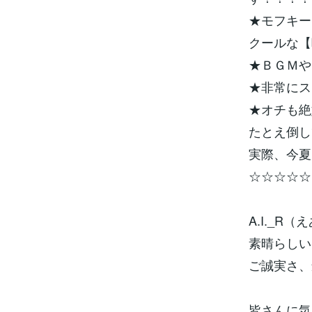
★モフキー
クールな【
★ＢＧＭや
★非常にス
★オチも絶
たとえ倒し
実際、今夏
☆☆☆☆☆
A.I._
素晴らしい
ご誠実さ、
皆さんに気