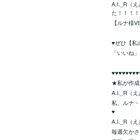
A.I._
た！！！！
【ルナ様V
♥ぜひ【私の
「いいね」
♥♥♥♥♥♥♥♥
★私が作成
A.I._
私、ルナ・
♥
A.I._
毎週欠かさ