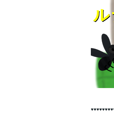
♥♥♥♥♥♥♥♥