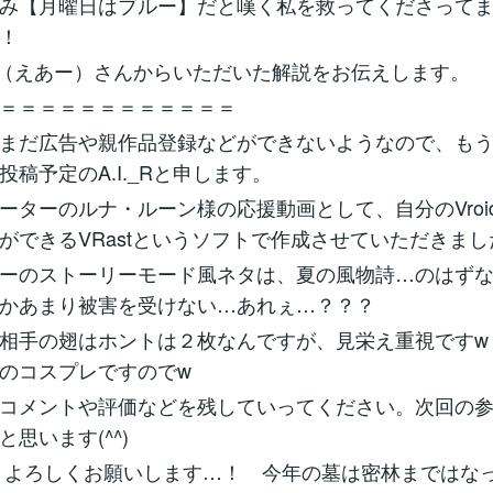
み【月曜日はブルー】だと嘆く私を救ってくださって
！
._R（えあー）さんからいただいた解説をお伝えします。
＝＝＝＝＝＝＝＝＝＝＝＝
まだ広告や親作品登録などができないようなので、も
投稿予定のA.I._Rと申します。
ーターのルナ・ルーン様の応援動画として、自分のVroi
ができるVRastというソフトで作成させていただきまし
ーのストーリーモード風ネタは、夏の風物詩…のはず
かあまり被害を受けない…あれぇ…？？？
相手の翅はホントは２枚なんですが、見栄え重視ですw
のコスプレですのでw
コメントや評価などを残していってください。次回の
思います(^^)
よろしくお願いします…！ 今年の墓は密林まではな