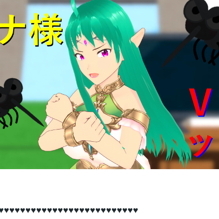
♥♥♥♥♥♥♥♥♥♥♥♥♥♥♥♥♥♥♥♥♥♥♥♥♥♥