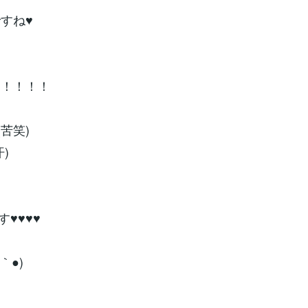
すね♥
！！！！！
苦笑)
)
♥♥♥♥
｀●)