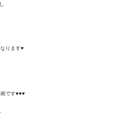
し
なります♥
画です♥♥♥
、