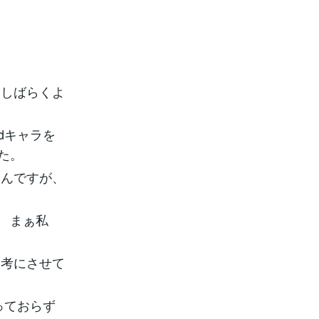
ま
うしばらくよ
dキャラを
た。
なんですが、
 まぁ私
参考にさせて
っておらず