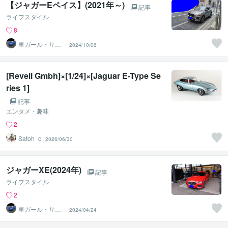
【ジャガーEペイス】(2021年～)
記事
ライフスタイル
8
車ガール・サツ
2024/10/06
キ＠車選び・購
入サポート
[Revell Gmbh]×[1/24]×[Jaguar E-Type Se
ries 1]
記事
エンタメ・趣味
2
Satoh_c
2026/06/30
ジャガーXE(2024年)
記事
ライフスタイル
2
車ガール・サツ
2024/04/24
キ＠車選び・購
入サポート