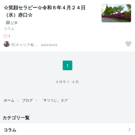
☆笑顔セラピー☆令和６年４月２４日
（水）赤口☆
記事
コラム
1
YCキャリア相談
2024/04/23
室
1
4
件中
1 - 4
件
ホーム
ブログ
「#つつじ」タグ
カテゴリ一覧
コラム