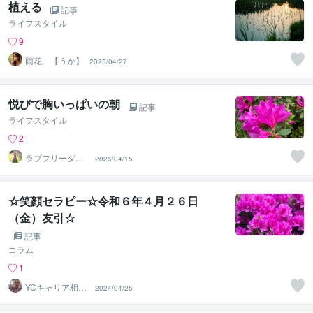
植える
記事
ライフスタイル
9
雨花 【うか】
2025/04/27
悦びで胸いっぱいの朝
記事
ライフスタイル
2
ラブフリーダム
2026/04/15
セッション
☆笑顔セラピー☆令和６年４月２６日
（金）友引☆
記事
コラム
1
YCキャリア相談
2024/04/25
室