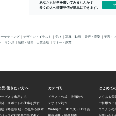
譲って、その先の
あなたも記事を書いてみませんか？
ブ
ばいいのって勝手
多くの人へ情報発信が簡単にできます。
)気になった人は
てね面白いよ
マーケティング
｜
デザイン・イラスト
｜
学び
｜
写真・動画
｜
音声・音楽
｜
美容・
い
｜
マンガ
｜
法律・税務・士業全般
｜
マネー・副業