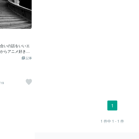
合いの話をいいエ
からアニメ好きで
らかもん』で出て
記事
の話を思い出すと
餅拾いをしている
くいかない状況と
んでいるそこに餅
/19
ゃんが来る主人公
なかったらどうす
うまいやつがいて
かったら・・・』
1
ぞお先に』『人に
る必要はなか。諦
てやって、もっと
1
件中
1 - 1
件
やり取りが好きで
せを求めていいし
ためにあなたの幸