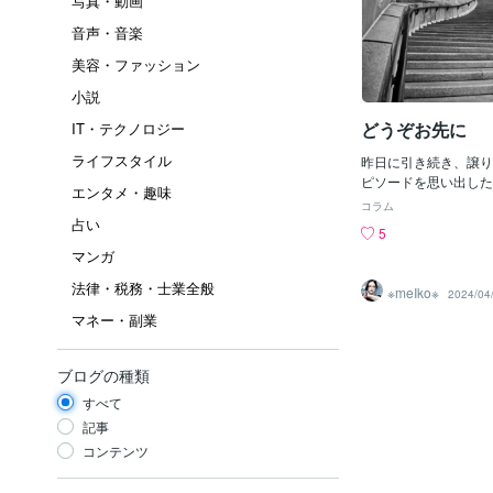
写真・動画
音声・音楽
美容・ファッション
小説
どうぞお先に
IT・テクノロジー
ライフスタイル
昨日に引き続き、譲り
ピソードを思い出した
エンタメ・趣味
よく見るんだけど『ば
コラム
くる『どうぞお先に』
占い
5
心にゆとりが持てるの
マンガ
主人公が自分の今うま
餅拾いを重ねて落ち込
法律・税務・士業全般
※meIko※
2024/04
拾いの達人のおばあち
マネー・副業
は聞く『それでも取れ
ればいい？誰か俺より
どうしても餅が拾えな
ブログの種類
おばあちゃんは『どう
取られたものを欲しが
すべて
める必要もなか。譲っ
記事
大きな餅ば拾え』この
コンテンツ
ねあなたはあなたの幸
あなたは誰かの幸せの