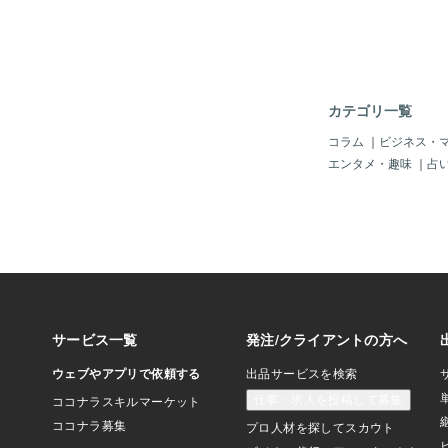
っと力抜いても結果は
張るやり方しか知らな
もあなたが今まで積み
無くなったりしないか
して眠ってね 眠って
寝るのに飽きたら あ
カテゴリ一覧
き出すから だから大
コラム
｜
ビジネス・
エンタメ・趣味
｜
占