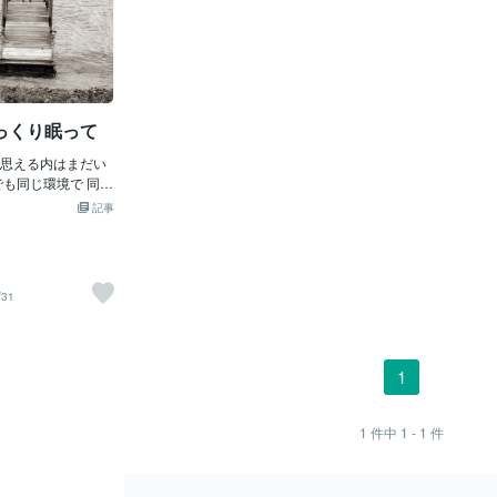
っくり眠って
思える内はまだい
でも同じ環境で 同じ
仕方で生きていると
記事
たりします 行動を
変える必要がありま
も時間がかかりま
ど 即効性はたぶん
/31
境を変える方が早い
張らなくていい とり
分ね、実はね、寝れ
飯の味しないよね？
1
つ？ 今日一度でも
、限界がきてるんだ
 大丈夫 そんなに
1
件中
1 - 1
件
も しがみつかなく
 あなたはサボった
人じゃないから ちょ