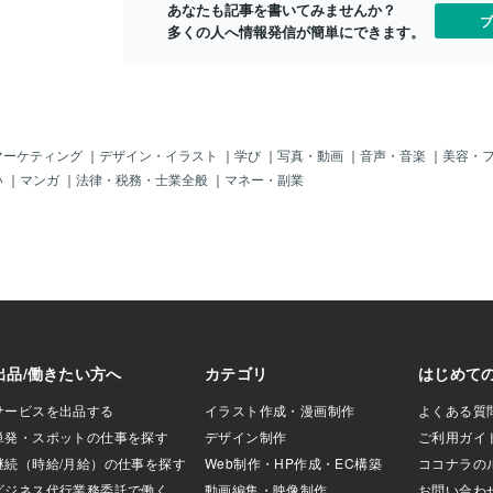
変わらないから 頑
あなたも記事を書いてみませんか？
ブ
いから怖いよね で
多くの人へ情報発信が簡単にできます。
重ねてきたものが
ら 大丈夫だよ 安心
、眠って、眠ったら
なたはまた勝手に歩
丈夫だよ
マーケティング
｜
デザイン・イラスト
｜
学び
｜
写真・動画
｜
音声・音楽
｜
美容・
い
｜
マンガ
｜
法律・税務・士業全般
｜
マネー・副業