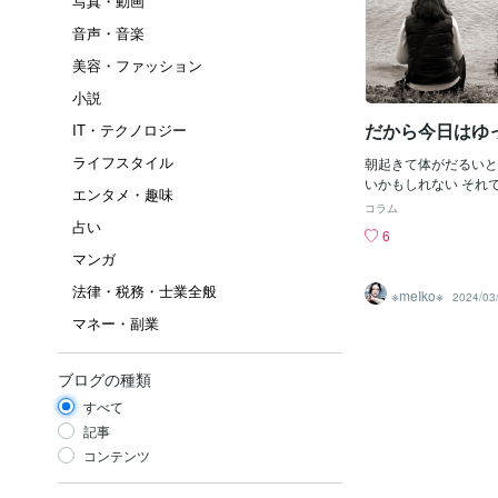
写真・動画
音声・音楽
美容・ファッション
小説
だから今日はゆ
IT・テクノロジー
ライフスタイル
朝起きて体がだるいと
いかもしれない それ
エンタメ・趣味
考え方で 同じ行動の
コラム
どこかで躓いてしまっ
占い
6
変えるには 考え方を
マンガ
すでも悲しいかなとて
す効果はとても高いけ
法律・税務・士業全般
※meIko※
2024/03
ない そうなったら環
マネー・副業
無理しなくていい 頑
あえず休んでみて 多
ていないはずだよ ご
ブログの種類
美味しいと思えたのい
笑った？ ちょっとね
すべて
よ 頑張りすぎなんだよ
記事
一生懸命にならなくて
コンテンツ
ても もがかなくても
り、 ズルしたりする