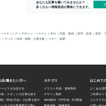
あなたも記事を書いてみませんか？
に夢中じゃ。ホホ
ブ
多くの人へ情報発信が簡単にできます。
んだけ、「ナン
も成功率は「低空
；；でもね～何や
マネジャーが、エ
テイング」で、指
、新宿じゃし。ね
マぁ～！」（ネコ
マーケティング
｜
デザイン・イラスト
｜
学び
｜
写真・動画
｜
音声・音楽
｜
美容・
の「サウンド？」
い
｜
マンガ
｜
法律・税務・士業全般
｜
マネー・副業
ておくんなましぃ
（ちょいと当時と
と入っているか
ホホホ＾＾）i d
orked at a disco.it
was great time, butt
ortable memory mu
 lady] by modern ta