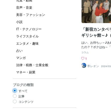
写真・動画
音声・音楽
美容・ファッション
小説
「新宿カンタベ
IT・テクノロジー
ギリシャ館～♪
ライフスタイル
はい、お待ちぃ～♪あ
エンタメ・趣味
たの？？ボクはね～「
占い
く行った「デイスコ」
コラム
イト」したのも「ビバ
マンガ
1
「３F」と「４F」な
法律・税務・士業全般
館」も「バイト」をや
李レオン
2024/03
よ。とにかく、ヒトが
マネー・副業
ね～♪すんごいヒトで
も、大声で叫びながら
た。「おい～！どいて
ブログの種類
～！＾＾；」ってね。
すべて
勢の中を「突破？」じ
気」じゃった。まあ、
記事
イトフィーバー」開演
コンテンツ
～、そりゃ～、「花金
じゃったから～♪「ヤ