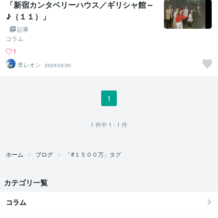
「新宿カンタベリーハウス／ギリシャ館～
♪（１１）」
記事
コラム
1
李レオン
2024/03/30
1
1
件中
1 - 1
件
ホーム
ブログ
「#１５００万」タグ
カテゴリ一覧
コラム