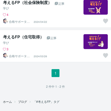
考えるFP（社会保険制度）
記事
学び
4
合格サポータ
2024/04/22
ー 佐々英流
（ササエル）
考えるFP（住宅取得）
記事
学び
3
合格サポータ
2024/03/26
ー 佐々英流
（ササエル）
1
2
件中
1 - 2
件
ホーム
ブログ
「#考えるFP」タグ