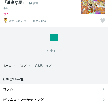
「清潔な馬」
記事
小説
7
鏡面反射デジタ
2025/04/06
ルアート製作所
（鈴木穣）
1
1
件中
1 - 1
件
ホーム
ブログ
「#水瓶」タグ
カテゴリ一覧
コラム
ビジネス・マーケティング