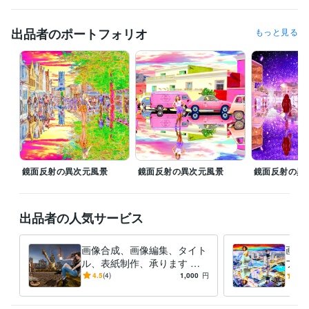
得意分野
出品者のポートフォリオ
もっと見る
動画編集・映像制作
画像合成、画像修正、タイトル制作、ブログ
合成画像
合成写真
タイトル制作
表紙制作
ブログ記事
アフェリエイト
ニュース記事
スチームパンク
サイバーパンク
小説
学歴
東京都立工芸高等学校
1988年3月 ~ 1990年2月
鏡面反射の異次元風景
鏡面反射の異次元風景
鏡面反射の異
出品者の人気サービス
画像合成、画像編集、タイト
画像
ル、表紙制作、承ります シ
フト
ュールで異次元な世界の空間
で、
4.5
(4)
1,000
円
-
(1)
演出をします。
す！