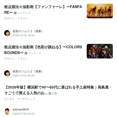
粗点描法☆油彩画【ファンファーレ】〜FANFA
RE〜
コンテンツ
デザイン・イラスト
色彩のソムリエ（画家）
2025/10/16 19:23
粗点描法☆油彩画【色彩が跳ねる】〜COLORS
BOUNDS〜
コンテンツ
デザイン・イラスト
色彩のソムリエ（画家）
2025/10/24 20:28
【2026年版】横浜駅で40〜60代に喜ばれる手土産特集｜高島屋・
そごうで買える人気のお...
記事
ビジネス・マーケティング
aoichan0918
2026/07/26 09:25