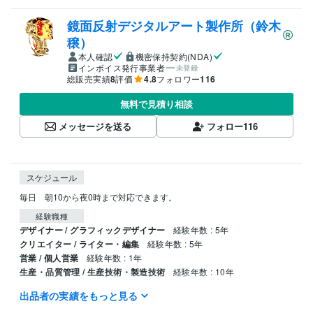
鏡面反射デジタルアート製作所（鈴木
穣）
本人確認
機密保持契約(NDA)
インボイス発行事業者
未登録
総販売実績
8
評価
4.8
フォロワー
116
無料で見積り相談
メッセージを送る
フォロー
116
スケジュール
毎日　朝10から夜0時まで対応できます。
経験職種
デザイナー / グラフィックデザイナー
経験年数 : 5年
クリエイター / ライター・編集
経験年数 : 5年
営業 / 個人営業
経験年数 : 1年
生産・品質管理 / 生産技術・製造技術
経験年数 : 10年
出品者の実績をもっと見る
職歴
デニーズ
1991年3月 ~ 1999年5月