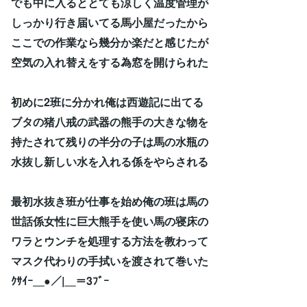
でも中に入るととても涼しく温度管理が
しっかり行き届いてる馬小屋だったから
ここでの作業なら幾分か楽だと感じたが
空気の入れ替えをする為窓を開けられた
初めに2班に分かれ俺は西遊記に出てる
ブタの猪八戒の武器の熊手の大きな物を
持たされて残りの半分の子は馬の水瓶の
水抜し新しい水を入れる係をやらされる
最初水抜き班が仕事を始め俺の班は馬の
世話係女性に巨大熊手を使い馬の寝床の
ワラとウンチを処理する方法を教わって
マスク代わりの手拭いを渡されて巻いた
ｸｻｲｰ＿●／|＿＝3ﾌﾞｰ