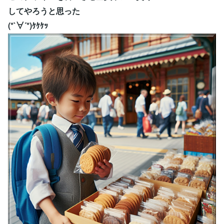
してやろうと思った
(*`∀´*)ｹｹｹｯ