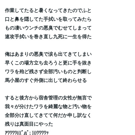
作業してたると暑くなってきたのでふと
口と鼻を隠してた手拭いを取ってみたら
もの凄いウンチの悪臭でむせてしまって
速攻手拭いを巻き直し九死に一生を得た
俺はあまりの悪臭で涙も出てきてしまい
早くこの場方立ち去ろうと更に手を抜き
ワラを殆ど残さず全部汚いものと判断し
馬小屋のすぐ外側に出して終わらせる
すると後方から宿舎管理の女性が無言で
我々が分けたワラを綺麗な物と汚い物を
全部分け直してきてて何だか申し訳なく
残りは真面目にやった
ｱﾜﾜﾜﾜ(((ﾟдﾟ; )))ﾜﾜﾜﾜｯ