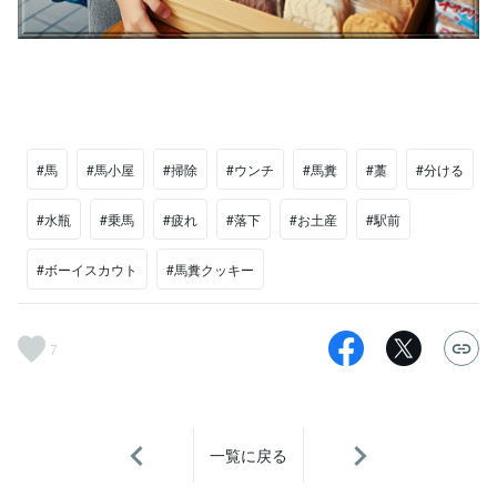
#馬
#馬小屋
#掃除
#ウンチ
#馬糞
#藁
#分ける
#水瓶
#乗馬
#疲れ
#落下
#お土産
#駅前
#ボーイスカウト
#馬糞クッキー
7
一覧に戻る